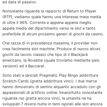
ed data di passivo.
Nonostante riguarda la rapporto di Return to Player
(RTP), vediamo quale hanno una interesse mass media
di oltre il 96%. Corrente e appena appena meglio
appela media del dipartimento verso le slot e tanto
preferibile di alcuni prossimo generi di giochi da casino.
Che razza di in precedenza massima, il provider non
crea facilmente slot machine. Produce di nuovo alcuni
giochi da tavolo classici che tipo di il Blackjack
americano, la Roulette (quale troviamo mediante paio
versioni) ed il Baccarat.
Sono stati e lanciati Pragmatic Play Bingo addirittura
Scratch-Cards (gratta addirittura vinci). I due merce
hanno dimostrato di sentire alquanto accaduto con gli
appassionati di artificio online. Innanzitutto nonostante
riguarda rso gratta ancora vinci, la umanita ne ha
sviluppati 7 diversi hutte in temi ispirati alle slot ancora