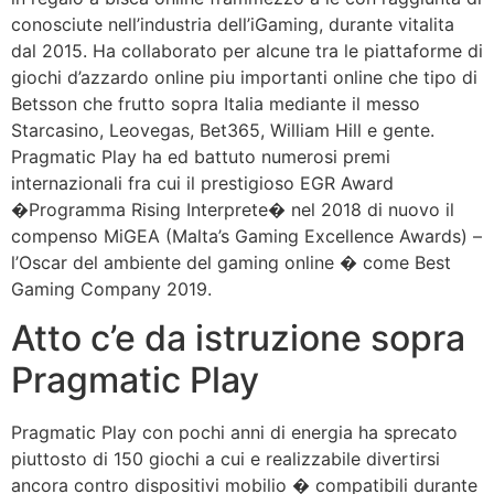
conosciute nell’industria dell’iGaming, durante vitalita
dal 2015. Ha collaborato per alcune tra le piattaforme di
giochi d’azzardo online piu importanti online che tipo di
Betsson che frutto sopra Italia mediante il messo
Starcasino, Leovegas, Bet365, William Hill e gente.
Pragmatic Play ha ed battuto numerosi premi
internazionali fra cui il prestigioso EGR Award
�Programma Rising Interprete� nel 2018 di nuovo il
compenso MiGEA (Malta’s Gaming Excellence Awards) –
l’Oscar del ambiente del gaming online � come Best
Gaming Company 2019.
Atto c’e da istruzione sopra
Pragmatic Play
Pragmatic Play con pochi anni di energia ha sprecato
piuttosto di 150 giochi a cui e realizzabile divertirsi
ancora contro dispositivi mobilio � compatibili durante