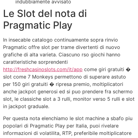
indubbiamente avvisato
Le Slot del nota di
Pragmatic Play
In insecable catalogo continuamente sopra rinvio
Pragmatic offre slot per trame divertenti di nuovo
grafiche di alta varieta. Ciascuno rso giochi hanno
caratteristiche sorprendenti
http://freshcasinoslots.com/it/app
come giri gratuiti �
slot come 7 Monkeys permettono di superare astuto
per 150 giri gratuiti � ripresa premio, moltiplicatori
anche jackpot generosi ed si puo prendere fra schermo
slot, le classiche slot a 3 rulli, monitor verso 5 rulli e slot
in jackpot graduale.
Per questa nota elenchiamo le slot machine a sbafo piu
popolari di Pragmatic Play per Italia, puoi rivelare
informazioni di volatilita, RTP, preferibile moltiplicatore