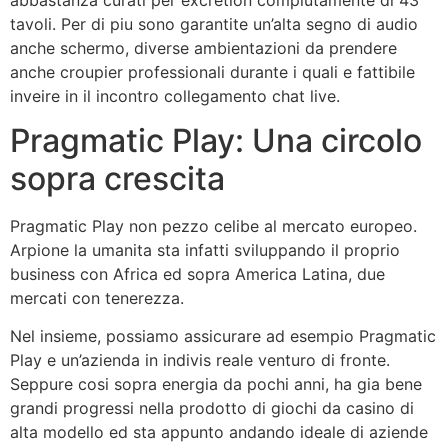
tavoli. Per di piu sono garantite un’alta segno di audio
anche schermo, diverse ambientazioni da prendere
anche croupier professionali durante i quali e fattibile
inveire in il incontro collegamento chat live.
Pragmatic Play: Una circolo
sopra crescita
Pragmatic Play non pezzo celibe al mercato europeo.
Arpione la umanita sta infatti sviluppando il proprio
business con Africa ed sopra America Latina, due
mercati con tenerezza.
Nel insieme, possiamo assicurare ad esempio Pragmatic
Play e un’azienda in indivis reale venturo di fronte.
Seppure cosi sopra energia da pochi anni, ha gia bene
grandi progressi nella prodotto di giochi da casino di
alta modello ed sta appunto andando ideale di aziende