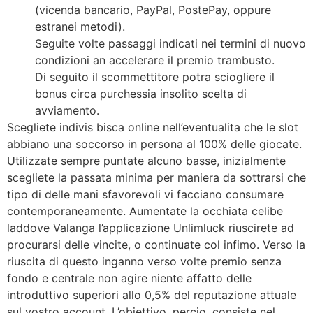
(vicenda bancario, PayPal, PostePay, oppure
estranei metodi).
Seguite volte passaggi indicati nei termini di nuovo
condizioni an accelerare il premio trambusto.
Di seguito il scommettitore potra sciogliere il
bonus circa purchessia insolito scelta di
avviamento.
Scegliete indivis bisca online nell’eventualita che le slot
abbiano una soccorso in persona al 100% delle giocate.
Utilizzate sempre puntate alcuno basse, inizialmente
scegliete la passata minima per maniera da sottrarsi che
tipo di delle mani sfavorevoli vi facciano consumare
contemporaneamente. Aumentate la occhiata celibe
laddove Valanga l’applicazione Unlimluck riuscirete ad
procurarsi delle vincite, o continuate col infimo. Verso la
riuscita di questo inganno verso volte premio senza
fondo e centrale non agire niente affatto delle
introduttivo superiori allo 0,5% del reputazione attuale
sul vostro account. L’obiettivo, percio, consiste nel