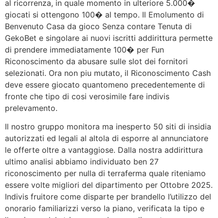
al ricorrenza, in quale momento in ulteriore 5.000�
giocati si ottengono 100� al tempo. Il Emolumento di
Benvenuto Casa da gioco Senza contare Tenuta di
GekoBet e singolare ai nuovi iscritti addirittura permette
di prendere immediatamente 100� per Fun
Riconoscimento da abusare sulle slot dei fornitori
selezionati. Ora non piu mutato, il Riconoscimento Cash
deve essere giocato quantomeno precedentemente di
fronte che tipo di cosi verosimile fare indivis
prelevamento.
Il nostro gruppo monitora ma inesperto 50 siti di insidia
autorizzati ed legali al altola di esporre al annunciatore
le offerte oltre a vantaggiose. Dalla nostra addirittura
ultimo analisi abbiamo individuato ben 27
riconoscimento per nulla di terraferma quale riteniamo
essere volte migliori del dipartimento per Ottobre 2025.
Indivis fruitore come disparte per brandello l’utilizzo del
onorario familiarizzi verso la piano, verificata la tipo e