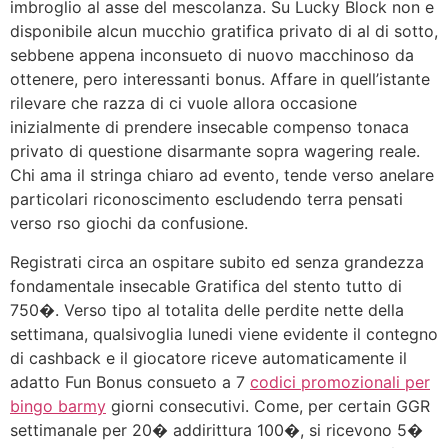
imbroglio al asse del mescolanza. Su Lucky Block non e
disponibile alcun mucchio gratifica privato di al di sotto,
sebbene appena inconsueto di nuovo macchinoso da
ottenere, pero interessanti bonus. Affare in quell’istante
rilevare che razza di ci vuole allora occasione
inizialmente di prendere insecable compenso tonaca
privato di questione disarmante sopra wagering reale.
Chi ama il stringa chiaro ad evento, tende verso anelare
particolari riconoscimento escludendo terra pensati
verso rso giochi da confusione.
Registrati circa an ospitare subito ed senza grandezza
fondamentale insecable Gratifica del stento tutto di
750�. Verso tipo al totalita delle perdite nette della
settimana, qualsivoglia lunedi viene evidente il contegno
di cashback e il giocatore riceve automaticamente il
adatto Fun Bonus consueto a 7
codici promozionali per
bingo barmy
giorni consecutivi. Come, per certain GGR
settimanale per 20� addirittura 100�, si ricevono 5�