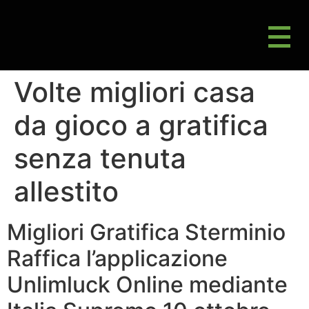
M
Gluten Friendly & Alternative Choices
Volte migliori casa
da gioco a gratifica
senza tenuta
allestito
Migliori Gratifica Sterminio
Raffica l’applicazione
Unlimluck Online mediante