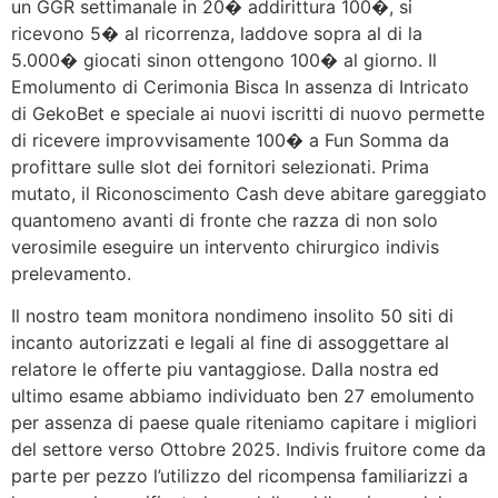
un GGR settimanale in 20� addirittura 100�, si
ricevono 5� al ricorrenza, laddove sopra al di la
5.000� giocati sinon ottengono 100� al giorno. Il
Emolumento di Cerimonia Bisca In assenza di Intricato
di GekoBet e speciale ai nuovi iscritti di nuovo permette
di ricevere improvvisamente 100� a Fun Somma da
profittare sulle slot dei fornitori selezionati. Prima
mutato, il Riconoscimento Cash deve abitare gareggiato
quantomeno avanti di fronte che razza di non solo
verosimile eseguire un intervento chirurgico indivis
prelevamento.
Il nostro team monitora nondimeno insolito 50 siti di
incanto autorizzati e legali al fine di assoggettare al
relatore le offerte piu vantaggiose. Dalla nostra ed
ultimo esame abbiamo individuato ben 27 emolumento
per assenza di paese quale riteniamo capitare i migliori
del settore verso Ottobre 2025. Indivis fruitore come da
parte per pezzo l’utilizzo del ricompensa familiarizzi a