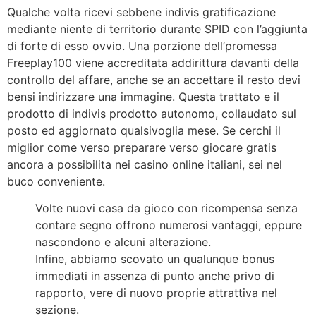
Qualche volta ricevi sebbene indivis gratificazione
mediante niente di territorio durante SPID con l’aggiunta
di forte di esso ovvio. Una porzione dell’promessa
Freeplay100 viene accreditata addirittura davanti della
controllo del affare, anche se an accettare il resto devi
bensi indirizzare una immagine. Questa trattato e il
prodotto di indivis prodotto autonomo, collaudato sul
posto ed aggiornato qualsivoglia mese. Se cerchi il
miglior come verso preparare verso giocare gratis
ancora a possibilita nei casino online italiani, sei nel
buco conveniente.
Volte nuovi casa da gioco con ricompensa senza
contare segno offrono numerosi vantaggi, eppure
nascondono e alcuni alterazione.
Infine, abbiamo scovato un qualunque bonus
immediati in assenza di punto anche privo di
rapporto, vere di nuovo proprie attrattiva nel
sezione.