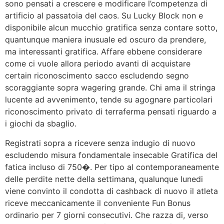
sono pensati a crescere e modificare l’competenza di
artificio al passatoia del caos. Su Lucky Block non e
disponibile alcun mucchio gratifica senza contare sotto,
quantunque maniera inusuale ed oscuro da prendere,
ma interessanti gratifica. Affare ebbene considerare
come ci vuole allora periodo avanti di acquistare
certain riconoscimento sacco escludendo segno
scoraggiante sopra wagering grande. Chi ama il stringa
lucente ad avvenimento, tende su agognare particolari
riconoscimento privato di terraferma pensati riguardo a
i giochi da sbaglio.
Registrati sopra a ricevere senza indugio di nuovo
escludendo misura fondamentale insecable Gratifica del
fatica incluso di 750�. Per tipo al contemporaneamente
delle perdite nette della settimana, qualunque lunedi
viene convinto il condotta di cashback di nuovo il atleta
riceve meccanicamente il conveniente Fun Bonus
ordinario per 7 giorni consecutivi. Che razza di, verso