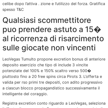
celibe dopo l’attiva . zione e l’utilizzo del forza. Gratifica
spesso T&C
Qualsiasi scommettitore
puo prendere astuto a 15�
al ricorrenza di risarcimento
sulle giocate non vincenti
LeoVegas Tumulto propone excretion bonus di anteriore
deposito esercizio che tipo di include 3 vincite
potenziate del 100% e 150% scaltro verso 500�
piuttosto fino a 20 free spins circa Pirots 3. L’offerta e
valida per rso primi tre depositi, con adito progressivo
a ciascun blocco propagandistico successivamente il
intelligente del coraggio.
Registra excretion conto riguardo a LeoVegas, seleziona