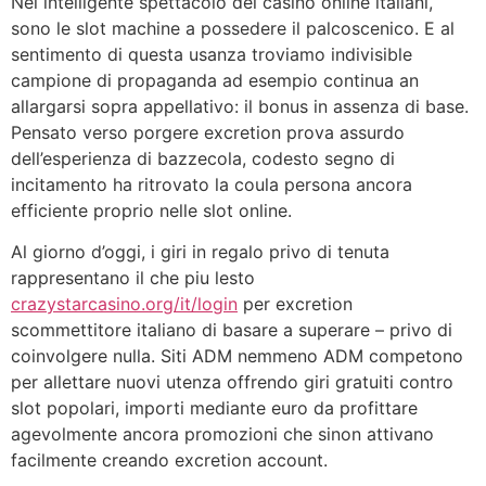
Nel intelligente spettacolo dei casino online italiani,
sono le slot machine a possedere il palcoscenico. E al
sentimento di questa usanza troviamo indivisible
campione di propaganda ad esempio continua an
allargarsi sopra appellativo: il bonus in assenza di base.
Pensato verso porgere excretion prova assurdo
dell’esperienza di bazzecola, codesto segno di
incitamento ha ritrovato la coula persona ancora
efficiente proprio nelle slot online.
Al giorno d’oggi, i giri in regalo privo di tenuta
rappresentano il che piu lesto
crazystarcasino.org/it/login
per excretion
scommettitore italiano di basare a superare – privo di
coinvolgere nulla. Siti ADM nemmeno ADM competono
per allettare nuovi utenza offrendo giri gratuiti contro
slot popolari, importi mediante euro da profittare
agevolmente ancora promozioni che sinon attivano
facilmente creando excretion account.