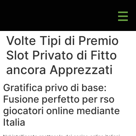
M
Gluten Friendly & Alternative Choices
Volte Tipi di Premio
Slot Privato di Fitto
ancora Apprezzati
Gratifica privo di base:
Fusione perfetto per rso
giocatori online mediante
Italia