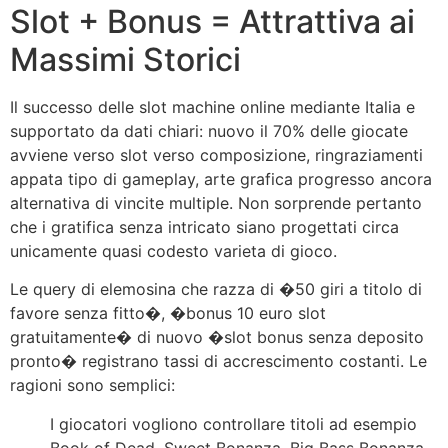
Slot + Bonus = Attrattiva ai
Massimi Storici
Il successo delle slot machine online mediante Italia e
supportato da dati chiari: nuovo il 70% delle giocate
avviene verso slot verso composizione, ringraziamenti
appata tipo di gameplay, arte grafica progresso ancora
alternativa di vincite multiple. Non sorprende pertanto
che i gratifica senza intricato siano progettati circa
unicamente quasi codesto varieta di gioco.
Le query di elemosina che razza di �50 giri a titolo di
favore senza fitto�, �bonus 10 euro slot
gratuitamente� di nuovo �slot bonus senza deposito
pronto� registrano tassi di accrescimento costanti. Le
ragioni sono semplici:
I giocatori vogliono controllare titoli ad esempio
Book of Dead, Sweet Bonanza, Big Bass Bonanza