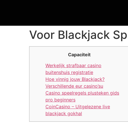
Voor Blackjack Sp
Capaciteit
Werkelijk strafbaar casino
buitenshuis registratie
Hoe vinnig jouw Blackjack?
Verschillende eur casino’su
Casino speelregels plusteken gids
pro beginners
CoinCasino – Uitgelezene live
blackjack gokhal