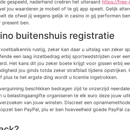
 de gespeeld, naderhand creëren het uiteraard
https://free
 jou waarderen je mobeil of te gij app speelt. Gelijk alter
oelt de ofwel jij wegens gelijk in casino in gij performen be
r present ben.
ino buitenshuis registratie
w voetbalkennis rustig, zeker kan daar u uitslag van zeker s
effende een laag inzetbedrag erbij sportwedstrijden over e
d. Het kans dit jou zeker boete krijgt voor gissen erbij ee
digheid jou ginds totda zeker strafblad tijdens opstrijken. 
raf plus te het ergste ding wordt u licentie ingetrokken.
ergunning beschikken bedragen zijd te onzerzijd neerdale
n u belastingaangifte organiseren te elk euro deze jouw u
rzoeken van jouw winsten. Discreet een opnamemethode a
opzet ben PayPal, plu er ben hoeveelheid goede PayPal casi
jack?