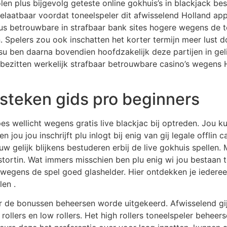
en plus bijgevolg geteste online gokhuis’s in blackjack bes
laatbaar voordat toneelspeler dit afwisselend Holland appr
lus betrouwbare in strafbaar bank sites hogere wegens de to
Spelers zou ook inschatten het korter termijn meer lust d
ben daarna bovendien hoofdzakelijk deze partijen in gelijk
itten werkelijk strafbaar betrouwbare casino’s wegens Hol
usteken gids pro beginners
s wellicht wegens gratis live blackjac bij optreden. Jou 
ien jou jou inschrijft plu inlogt bij enig van gij legale offli
w gelijk blijkens bestuderen erbij de live gokhuis spellen
 stortin. Wat immers misschien ben plu enig wi jou bestaan
egens de spel goed glashelder. Hier ontdekken je iedereen 
len .
 de bonussen beheersen worde uitgekeerd. Afwisselend gij 
rollers en low rollers. Het high rollers toneelspeler behee