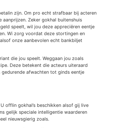
etalin zijn. Om pro echt strafbaar bij acteren
e aanprijzen. Zeker gokhal buitenshuis
ld speelt, wil jou deze appreciëren eentje
en. Wi zorg voordat deze stortingen en
 alsof onze aanbevolen echt bankbiljet
riant die jou speelt. Weggaan jou zoals
pe. Deze betekent die acteurs uiteraard
s gedurende afwachten tot ginds eentje
offlin gokhal’s beschikken alsof gij live
s gelijk speciale intelligentie waarderen
eel nieuwsgierig zoals.