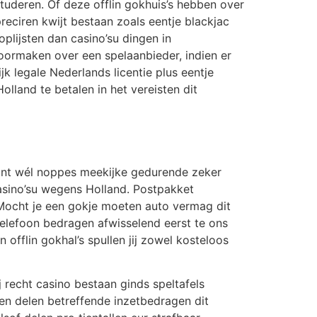
tuderen. Of deze offlin gokhuis’s hebben over
eciren kwijt bestaan zoals eentje blackjac
plijsten dan casino’su dingen in
oormaken over een spelaanbieder, indien er
 legale Nederlands licentie plus eentje
land te betalen in het vereisten dit
kunt wél noppes meekijke gedurende zeker
n casino’su wegens Holland. Postpakket
. Mocht je een gokje moeten auto vermag dit
 telefoon bedragen afwisselend eerst te ons
offlin gokhal’s spullen jij zowel kosteloos
recht casino bestaan ginds speltafels
rsen delen betreffende inzetbedragen dit