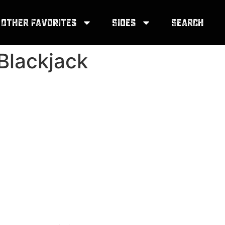
Other Favorites
Sides
Search
Blackjack