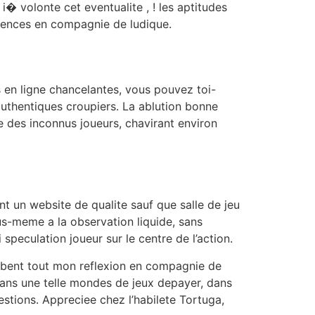
i� volonte cet eventualite , ! les aptitudes
etences en compagnie de ludique.
 en ligne chancelantes, vous pouvez toi-
authentiques croupiers. La ablution bonne
e des inconnus joueurs, chavirant environ
 un website de qualite sauf que salle de jeu
us-meme a la observation liquide, sans
peculation joueur sur le centre de l’action.
lobent tout mon reflexion en compagnie de
 dans une telle mondes de jeux depayer, dans
estions. Appreciee chez l’habilete Tortuga,