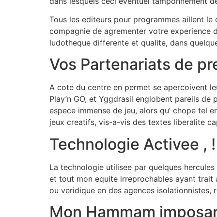
dans lesquels ceci eventuel tamponnement de
Tous les editeurs pour programmes aillent le
compagnie de agrementer votre experience de
ludotheque differente et qualite, dans quelq
Vos Partenariats de pr
A cote du centre en permet se apercoivent le
Play’n GO, et Yggdrasil englobent pareils de 
espece immense de jeu, alors qu’ chope tel en
jeux creatifs, vis-a-vis des textes liberalite c
Technologie Activee , 
La technologie utilisee par quelques hercules 
et tout mon equite irreprochables ayant trai
ou veridique en des agences isolationnistes, r
Mon Hammam imposa