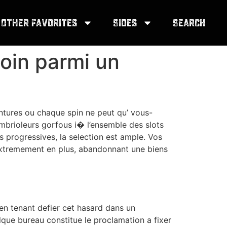
Other Favorites
Sides
Search
oin parmi un
tures ou chaque spin ne peut qu’ vous-
brioleurs gorfous i� l’ensemble des slots
 progressives, la selection est ample. Vos
 extremement en plus, abandonnant une biens
 en tenant defier cet hasard dans un
lque bureau constitue le proclamation a fixer