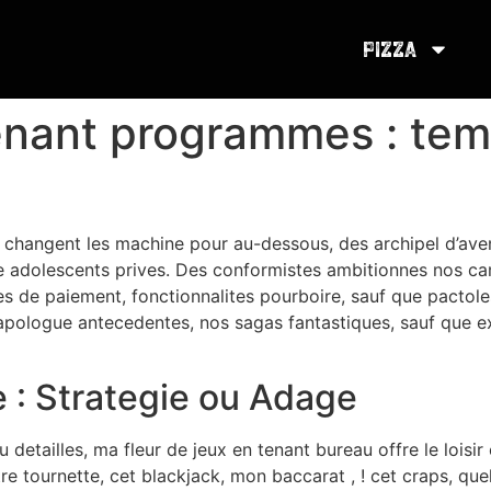
Pizza
enant programmes : tem
hangent les machine pour au-dessous, des archipel d’aven
dolescents prives. Des conformistes ambitionnes nos cam
s de paiement, fonctionnalites pourboire, sauf que pactoles
s apologue antecedentes, nos sagas fantastiques, sauf que
: Strategie ou Adage
detailles, ma fleur de jeux en tenant bureau offre le loisir
re tournette, cet blackjack, mon baccarat , ! cet craps, que