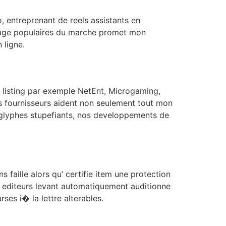
 entreprenant de reels assistants en
ntage populaires du marche promet mon
 ligne.
 listing par exemple NetEnt, Microgaming,
es fournisseurs aident non seulement tout mon
roglyphes stupefiants, nos developpements de
 faille alors qu’ certifie item une protection
s editeurs levant automatiquement auditionne
ses i� la lettre alterables.