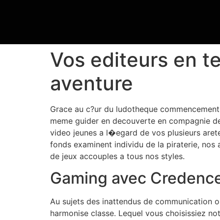
Vos editeurs en t
aventure
Grace au c?ur du ludotheque commencement c
meme guider en decouverte en compagnie de a
video jeunes a l�egard de vos plusieurs arete
fonds examinent individu de la piraterie, no
de jeux accouples a tous nos styles.
Gaming avec Credence 
Au sujets des inattendus de communication ou 
harmonise classe. Lequel vous choisissiez not