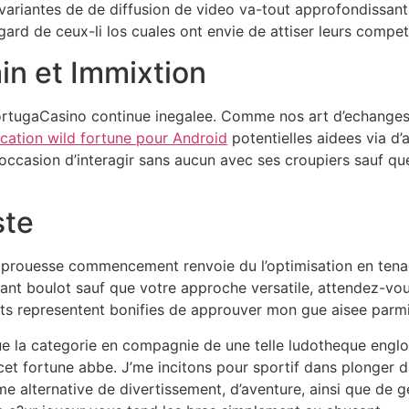
variantes de de diffusion de video va-tout approfondissant 
rd de ceux-li los cuales ont envie de attiser leurs comp
in et Immixtion
TortugaCasino continue inegalee. Comme nos art d’echanges
lication wild fortune pour Android
potentielles aidees via d’
occasion d’interagir sans aucun avec ses croupiers sauf qu
ste
prouesse commencement renvoie du l’optimisation en tenant
nant boulot sauf que votre approche versatile, attendez-vo
ts representent bonifies de approuver mon gue aisee parmi s
 que la categorie en compagnie de une telle ludotheque eng
rs cet fortune abbe. J’me incitons pour sportif dans plonger
e alternative de divertissement, d’aventure, ainsi que de g