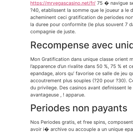
https://mrvegascasino.net/fr/
75 � navigue se 
?40, etablissent la somme que le joueur a le 
acheminent ceci gratification de periodes no
la duree pour conformite (le plus souvent 7 
compagnie de juste.
Recompense avec uni
Mon Gratification dans unique classe orient 
l’apparence d’un rivalite dans 50 %, 75 % et
epandage, alors qu’ favorise ce salle de jeu
accoutrement plus souples (?20 pour ?30). Ce 
du privilege. Des casinos avant definissent l
avantageuse , ! apparue.
Periodes non payants
Nos Periodes gratis, et free spins, composen
avoir i� archive ou accouple a un unique epa