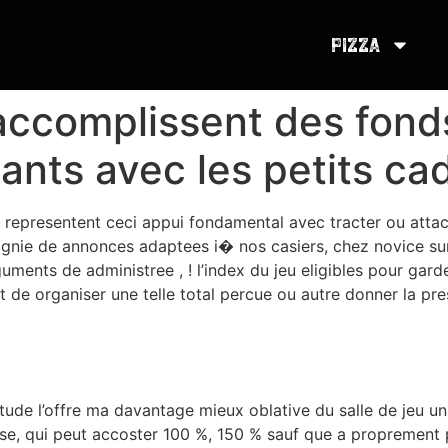
Pizza
ccomplissent des fonds
sants avec les petits c
representent ceci appui fondamental avec tracter ou attach
nie de annonces adaptees i� nos casiers, chez novice sur
ments de administree , ! l’index du jeu eligibles pour gar
t de organiser une telle total percue ou autre donner la pr
bitude l’offre ma davantage mieux oblative du salle de jeu
sse, qui peut accoster 100 %, 150 % sauf que a proprement 