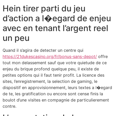
Hein tirer parti du jeu
d’action a l�egard de enjeu
avec en tenant l’argent reel
un peu
Quand il s’agira de detecter un centre qui
https://21dukescasino.org/fr/bonus-sans-depot/
offre
tout mon delassement sauf que votre quietude de ce
enjeu du brique profond quelque peu, il existe de
petites options qui il faut tenir profit. La licence des
sites, l’enregistrement, la selection de gaming, le
dispositif en approvisionnement, leurs textes a l�egard
de te, les gratification ou encore sont cense finis la
boulot d’une visites en compagnie de particulierement
contre.