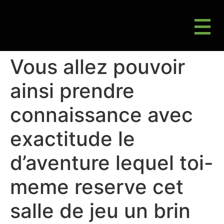
M
Gluten Friendly & Alternative Choices
Vous allez pouvoir
ainsi prendre
connaissance avec
exactitude le
d’aventure lequel toi-
meme reserve cet
salle de jeu un brin