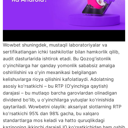
Wowbet shuningdek, mustaqil laboratoriyalar va
sertifikatlangan ichki tashkilotlar bilan hamkorlik qilib,
audit dasturlarida ishtirok etadi. Bu Qozog'istonlik
o'yinchilarga har qanday yomonlik sababsiz amalga
oshirilishini va o'yin mexanikasi belgilangan
kelishuvlarga rioya qilishini kafolatlaydi. Adolatning
asosiy ko'rsatkichi – bu RTP (O'yinchiga qaytish)
darajasi – bu mutlaqo barcha garovlardan olinadigan
dividend bo'lib, u o'yinchilarga yutuqlar ko'rinishida
qaytariladi. Wowbetni olaylik: aksariyat slotlarning RTP
ko'rsatkichi 95% dan 98% gacha, bu xalqaro
standartlarga mos keladi va hatto quruqlikdagi
kazinoning ikkinchi darajali IQ ko'rsatkichidan ham oshib