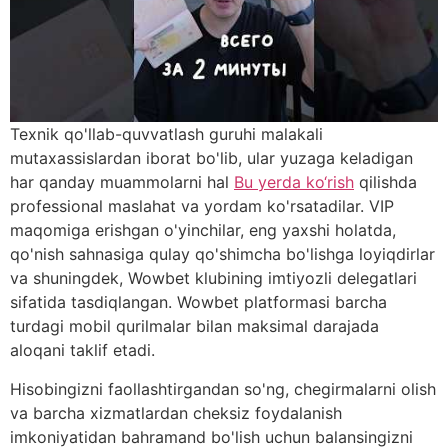
Texnik qo'llab-quvvatlash guruhi malakali
mutaxassislardan iborat bo'lib, ular yuzaga keladigan
har qanday muammolarni hal
Bu yerda ko‘rish
qilishda
professional maslahat va yordam ko'rsatadilar. VIP
maqomiga erishgan o'yinchilar, eng yaxshi holatda,
qo'nish sahnasiga qulay qo'shimcha bo'lishga loyiqdirlar
va shuningdek, Wowbet klubining imtiyozli delegatlari
sifatida tasdiqlangan. Wowbet platformasi barcha
turdagi mobil qurilmalar bilan maksimal darajada
aloqani taklif etadi.
Hisobingizni faollashtirgandan so'ng, chegirmalarni olish
va barcha xizmatlardan cheksiz foydalanish
imkoniyatidan bahramand bo'lish uchun balansingizni