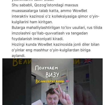
Shu sababli, Qozog'istondagi maxsus
muassasalarga talab katta, ammo WowBet
interaktiv kazinosi o'z kolleksiyasiga qimor o'yin-
kulgilarini ham kiritgan.
Bularga mahalliylashtirilgan to'lov usullari, rus tilida
imzolashni qo'llab-quvvatlash va tengedan
foydalanish imkoniyati kiradi.
Hozirgi kunda WowBet kazinosida jonli diler bilan
o'yinlar eng mashhur o'yin-kulgilardan biriga
aylandi.