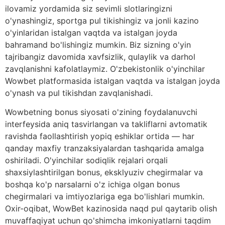
ilovamiz yordamida siz sevimli slotlaringizni
o'ynashingiz, sportga pul tikishingiz va jonli kazino
o'yinlaridan istalgan vaqtda va istalgan joyda
bahramand bo'lishingiz mumkin. Biz sizning o'yin
tajribangiz davomida xavfsizlik, qulaylik va darhol
zavqlanishni kafolatlaymiz. O'zbekistonlik o'yinchilar
Wowbet platformasida istalgan vaqtda va istalgan joyda
o'ynash va pul tikishdan zavqlanishadi.
Wowbetning bonus siyosati o'zining foydalanuvchi
interfeysida aniq tasvirlangan va takliflarni avtomatik
ravishda faollashtirish yopiq eshiklar ortida — har
qanday maxfiy tranzaksiyalardan tashqarida amalga
oshiriladi. O'yinchilar sodiqlik rejalari orqali
shaxsiylashtirilgan bonus, eksklyuziv chegirmalar va
boshqa ko'p narsalarni o'z ichiga olgan bonus
chegirmalari va imtiyozlariga ega bo'lishlari mumkin.
Oxir-oqibat, WowBet kazinosida naqd pul qaytarib olish
muvaffaqiyat uchun qo'shimcha imkoniyatlarni taqdim