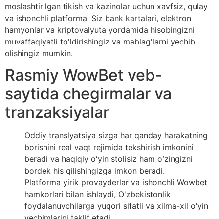
moslashtirilgan tikish va kazinolar uchun xavfsiz, qulay
va ishonchli platforma. Siz bank kartalari, elektron
hamyonlar va kriptovalyuta yordamida hisobingizni
muvaffaqiyatli to'ldirishingiz va mablag'larni yechib
olishingiz mumkin.
Rasmiy WowBet veb-
saytida chegirmalar va
tranzaksiyalar
Oddiy translyatsiya sizga har qanday harakatning
borishini real vaqt rejimida tekshirish imkonini
beradi va haqiqiy oʻyin stolisiz ham oʻzingizni
bordek his qilishingizga imkon beradi.
Platforma yirik provayderlar va ishonchli Wowbet
hamkorlari bilan ishlaydi, O'zbekistonlik
foydalanuvchilarga yuqori sifatli va xilma-xil o'yin
yechimlarini taklif etadi.