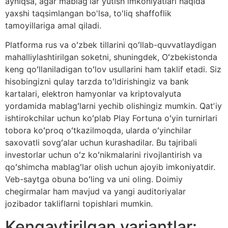
ayniqsa, agar mablag'lar yutish imkoniyatlari haqida
yaxshi taqsimlangan bo'lsa, to'liq shaffoflik
tamoyillariga amal qiladi.
Platforma rus va oʻzbek tillarini qoʻllab-quvvatlaydigan
mahalliylashtirilgan soketni, shuningdek, Oʻzbekistonda
keng qoʻllaniladigan toʻlov usullarini ham taklif etadi. Siz
hisobingizni qulay tarzda toʻldirishingiz va bank
kartalari, elektron hamyonlar va kriptovalyuta
yordamida mablagʻlarni yechib olishingiz mumkin. Qatʼiy
ishtirokchilar uchun koʻplab Play Fortuna oʻyin turnirlari
tobora koʻproq oʻtkazilmoqda, ularda oʻyinchilar
saxovatli sovgʻalar uchun kurashadilar. Bu tajribali
investorlar uchun oʻz koʻnikmalarini rivojlantirish va
qoʻshimcha mablagʻlar olish uchun ajoyib imkoniyatdir.
Veb-saytga obuna boʻling va uni oling. Doimiy
chegirmalar ham mavjud va yangi auditoriyalar
jozibador takliflarni topishlari mumkin.
Kengaytirilgan variantlar: