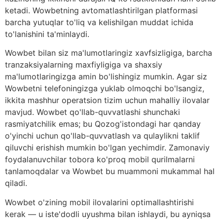
ketadi. Wowbetning avtomatlashtirilgan platformasi
barcha yutuqlar to'liq va kelishilgan muddat ichida
to'lanishini ta'minlaydi.
Wowbet bilan siz ma'lumotlaringiz xavfsizligiga, barcha
tranzaksiyalarning maxfiyligiga va shaxsiy
ma'lumotlaringizga amin bo'lishingiz mumkin. Agar siz
Wowbetni telefoningizga yuklab olmoqchi bo'lsangiz,
ikkita mashhur operatsion tizim uchun mahalliy ilovalar
mavjud. Wowbet qo'llab-quvvatlashi shunchaki
rasmiyatchilik emas; bu Qozog'istondagi har qanday
o'yinchi uchun qo'llab-quvvatlash va qulaylikni taklif
qiluvchi erishish mumkin bo'lgan yechimdir. Zamonaviy
foydalanuvchilar tobora ko'proq mobil qurilmalarni
tanlamoqdalar va Wowbet bu muammoni mukammal hal
qiladi.
Wowbet o'zining mobil ilovalarini optimallashtirishi
kerak — u iste'dodli uyushma bilan ishlaydi, bu ayniqsa