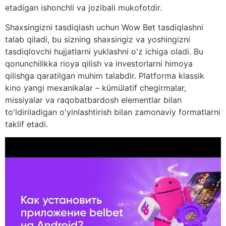
etadigan ishonchli va jozibali mukofotdir.
Shaxsingizni tasdiqlash uchun Wow Bet tasdiqlashni
talab qiladi, bu sizning shaxsingiz va yoshingizni
tasdiqlovchi hujjatlarni yuklashni o'z ichiga oladi. Bu
qonunchilikka rioya qilish va investorlarni himoya
qilishga qaratilgan muhim talabdir. Platforma klassik
kino yangi mexanikalar – kümülatif chegirmalar,
missiyalar va raqobatbardosh elementlar bilan
to'ldiriladigan o'yinlashtirish bilan zamonaviy formatlarni
taklif etadi.