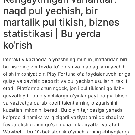
naqd pul yechish, bir
martalik pul tikish, biznes
statistikasi | Bu yerda
ko‘rish
Interaktiv kazinoda o'ynashning muhim jihatlaridan biri
bu hisobingizni tezda to'ldirish va mablag'larni yechib
olish imkoniyatidir. Play Fortuna o'z foydalanuvchilariga
qulay va xavfsiz depozit va pul yechish usullarini taklif
etadi. Platforma shuningdek, jonli pul tikishni qo'llab-
quvvatlaydi, bu o'yinchilarga o'yinlar paytida pul tikish
va vaziyatga qarab koeffitsientlarning o'zgarishini
kuzatish imkonini beradi. Bu o'yin tajribasiga yanada
ko'proq dinamika va qiziqarli vaziyatlarni qo'shadi va
foyda olish uchun qo'shimcha imkoniyatlar yaratadi.
Wowbet – bu O'zbekistonlik o'yinchilarning ehtiyojlariga