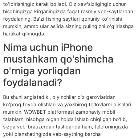
to'ldirishingiz kerak bo'ladi. O'z xavfsizligingiz uchun
hisobingizga kirganingizda faqat rasmiy veb-saytlardan
foydalaning. Ba'zi fishing saytlari qonuniy ko'rinishi
mumkin, ammo ular aslida sizning pulingizni o'g'irlashga
harakat qilmoqda.
Nima uchun iPhone
mustahkam qo'shimcha
o'rniga yorliqdan
foydalanadi?
Bu shuni anglatadiki, o'yinchilar o'z garovlaridan
ko'proq foyda olishlari va yaxshiroq to'lovlarni olishlari
mumkin. WOWBET platformasi zamonaviy mobil
talablarni hisobga olgan holda ishlab chiqilgan bo'lib,
sizga veb-brauzerdan tashqarida ham, telefoningizda
yoki planshetingizda veb-saytning barcha