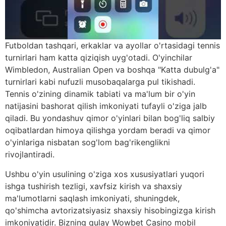
Futboldan tashqari, erkaklar va ayollar o'rtasidagi tennis
turnirlari ham katta qiziqish uyg'otadi. O'yinchilar
Wimbledon, Australian Open va boshqa "Katta dubulg'a"
turnirlari kabi nufuzli musobaqalarga pul tikishadi.
Tennis o'zining dinamik tabiati va ma'lum bir o'yin
natijasini bashorat qilish imkoniyati tufayli o'ziga jalb
qiladi. Bu yondashuv qimor o'yinlari bilan bog'liq salbiy
oqibatlardan himoya qilishga yordam beradi va qimor
o'yinlariga nisbatan sog'lom bag'rikenglikni
rivojlantiradi.
Ushbu o'yin usulining o'ziga xos xususiyatlari yuqori
ishga tushirish tezligi, xavfsiz kirish va shaxsiy
ma'lumotlarni saqlash imkoniyati, shuningdek,
qo'shimcha avtorizatsiyasiz shaxsiy hisobingizga kirish
imkoniyatidir. Bizning qulay Wowbet Casino mobil