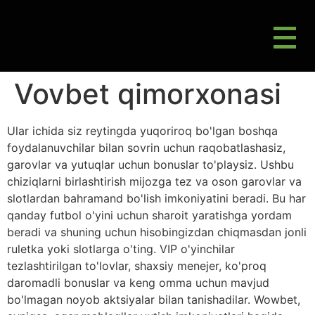
M
Gluten Friendly & Alternative Choices
Vovbet qimorxonasi
Ular ichida siz reytingda yuqoriroq bo'lgan boshqa
foydalanuvchilar bilan sovrin uchun raqobatlashasiz,
garovlar va yutuqlar uchun bonuslar to'playsiz. Ushbu
chiziqlarni birlashtirish mijozga tez va oson garovlar va
slotlardan bahramand bo'lish imkoniyatini beradi. Bu har
qanday futbol o'yini uchun sharoit yaratishga yordam
beradi va shuning uchun hisobingizdan chiqmasdan jonli
ruletka yoki slotlarga o'ting.
VIP o'yinchilar
tezlashtirilgan to'lovlar, shaxsiy menejer, ko'proq
daromadli bonuslar va keng omma uchun mavjud
bo'lmagan noyob aktsiyalar bilan tanishadilar. Wowbet,