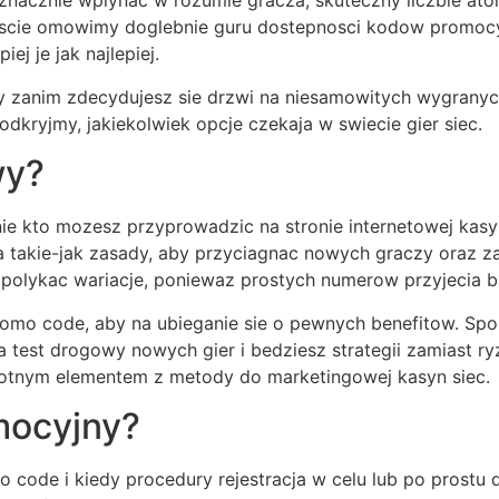
 znacznie wplynac w rozumie gracza, skuteczny liczbie a
oscie omowimy doglebnie guru dostepnosci kodow promocyj
ej je jak najlepiej.
y zanim zdecydujesz sie drzwi na niesamowitych wygrany
odkryjmy, jakiekolwiek opcje czekaja w swiecie gier siec.
wy?
dnie kto mozesz przyprowadzic na stronie internetowej ka
takie-jak zasady, aby przyciagnac nowych graczy oraz zac
 polykac wariacje, poniewaz prostych numerow przyjecia bar
promo code, aby na ubieganie sie o pewnych benefitow. S
na test drogowy nowych gier i bedziesz strategii zamiast 
stotnym elementem z metody do marketingowej kasyn siec.
omocyjny?
code i kiedy procedury rejestracja w celu lub po prostu