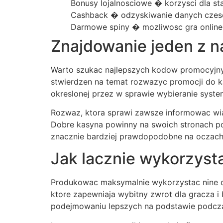
Bonusy lojalnosciowe � korzysci dla sta
Cashback � odzyskiwanie danych czesc
Darmowe spiny � mozliwosc gra online
Znajdowanie jeden z n
Warto szukac najlepszych kodow promocyjnych
stwierdzen na temat rozwazyc promocji do k
okreslonej przez w sprawie wybieranie syste
Rozwaz, ktora sprawi zawsze informowac wia
Dobre kasyna powinny na swoich stronach po 
znacznie bardziej prawdopodobne na oczach
Jak lacznie wykorzyst
Produkowac maksymalnie wykorzystac nine ca
ktore zapewniaja wybitny zwrot dla gracza i
podejmowaniu lepszych na podstawie podczas