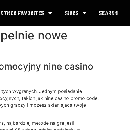
Other Favorites
Sides
Search
upelnie nowe
omocyjny nine casino
witych wygranych. Jednym posiadanie
cyjnych, takich jak nine casino promo code.
ych graczy i mozesz sklaniajaca twoje
 najbardziej metode na gre jesli