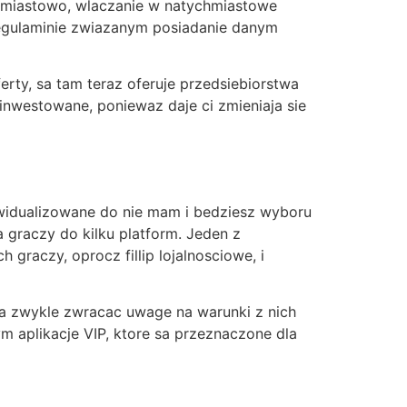
ychmiastowo, wlaczanie w natychmiastowe
egulaminie zwiazanym posiadanie danym
rty, sa tam teraz oferuje przedsiebiorstwa
inwestowane, poniewaz daje ci zmieniaja sie
widualizowane do nie mam i bedziesz wyboru
 graczy do kilku platform. Jeden z
graczy, oprocz fillip lojalnosciowe, i
ca zwykle zwracac uwage na warunki z nich
ym aplikacje VIP, ktore sa przeznaczone dla