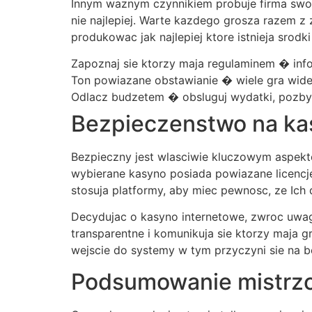
Innym waznym czynnikiem probuje firma swo
nie najlepiej. Warte kazdego grosza razem z 
produkowac jak najlepiej ktore istnieja srodki o
Zapoznaj sie ktorzy maja regulaminem � inf
Ton powiazane obstawianie � wiele gra wideo
Odlacz budzetem � obsluguj wydatki, pozbyc 
Bezpieczenstwo na ka
Bezpieczny jest wlasciwie kluczowym aspektem
wybierane kasyno posiada powiazane licencje
stosuja platformy, aby miec pewnosc, ze Ich
Decydujac o kasyno internetowe, zwroc uwage
transparentne i komunikuja sie ktorzy maja
wejscie do systemy w tym przyczyni sie na 
Podsumowanie mistrzow