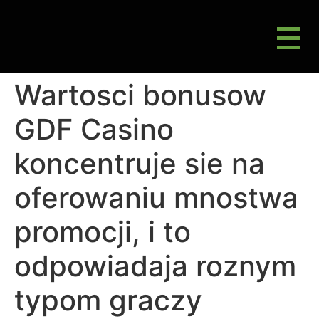
M
Gluten Friendly & Alternative Choices
Wartosci bonusow
GDF Casino
koncentruje sie na
oferowaniu mnostwa
promocji, i to
odpowiadaja roznym
typom graczy