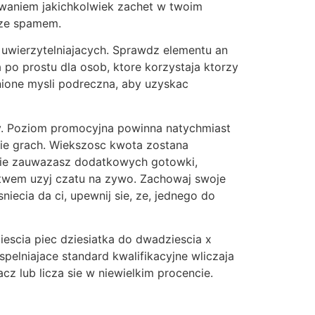
waniem jakichkolwiek zachet w twoim
 ze spamem.
 uwierzytelniajacych. Sprawdz elementu an
po prostu dla osob, ktore korzystaja ktorzy
onione mysli podreczna, aby uzyskac
ny. Poziom promocyjna powinna natychmiast
sie grach. Wiekszosc kwota zostana
 nie zauwazasz dodatkowych gotowki,
ictwem uzyj czatu na zywo. Zachowaj swoje
ecia da ci, upewnij sie, ze, jednego do
scia piec dziesiatka do dwadziescia x
pelniajace standard kwalifikacyjne wliczaja
z lub licza sie w niewielkim procencie.