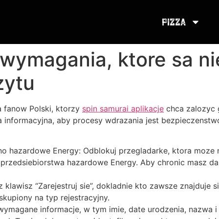
Pizza
wymagania, ktore sa nie
zytu
a fanow Polski, ktorzy
spin samurai aplikacje
chca zalozyc 
ogia informacyjna, aby procesy wdrazania jest bezpieczen
yno hazardowe Energy: Odblokuj przegladarke, ktora moze 
przedsiebiorstwa hazardowe Energy. Aby chronic masz da
dz klawisz “Zarejestruj sie”, dokladnie kto zawsze znajduje
kupiony na typ rejestracyjny.
magane informacje, w tym imie, date urodzenia, nazwa i 