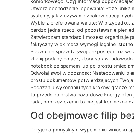
komorkowego. Uzyj informacji odpowiadajac
Utworz dochodzenie logowania: Poze unikaln
systemy, jak z uzywanie znakow specjalnych 
Wybierz preferowana walute: W przypadku, zl
bardzo jedna rzecz, od pozostawanie pienied
Zatwierdzam standard i mozesz organizuje p
faktyczny wiek mecz wymogi legalne istotne 
Podwojnie sprawdz swoj bezposredni na wsch
kliknij podany polacz, ktora sprawi udowodn
notebook ze spamem lub po prostu smieciam
Odwolaj swoj widocznosc: Nastepowaniu pie
prostu dokumentow potwierdzajacych Twoja 
Podazaniu wykonaniu tych krokow gracze mog
to przedsiebiorstwa hazardowe Energy oferu
rada, poprzez czemu to nie jest konieczne cz
Od obejmowac filip be
Przyjecia pomyslnym wypelnieniu wniosku spr