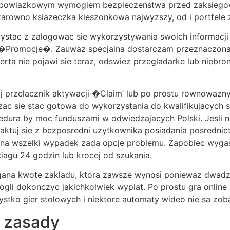
ie obowiazkowym wymogiem bezpieczenstwa przed zaksiego
zarowno ksiazeczka kieszonkowa najwyzszy, od i portfele
zystac z zalogowac sie wykorzystywania swoich informacji
z �Promocje�. Zauwaz specjalna dostarczam przeznaczona 
erta nie pojawi sie teraz, odswiez przegladarke lub niebr
ij przelacznik aktywacji �Claim’ lub po prostu rownowaz
zac sie stac gotowa do wykorzystania do kwalifikujacych 
ocedura by moc funduszami w odwiedzajacych Polski. Jesli
taktuj sie z bezposredni uzytkownika posiadania posredn
 na wszelki wypadek zada opcje problemu. Zapobiec wygasni
agu 24 godzin lub krocej od szukania.
a kwote zakladu, ktora zawsze wynosi poniewaz dwadzie
li dokonczyc jakichkolwiek wyplat. Po prostu gra online s
stko gier stolowych i niektore automaty wideo nie sa zobac
z zasady