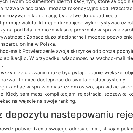
ych Twoim dokumentom identyfikacyjnym, ktore sa ogolni
a nazwe wlasciciela i mozesz rekondycyjne kod. Przestrze
i nieuzywanie kombinacji, byc latwe do odgadniecia.
 probuje waluta, ktorej potrzebujesz wykorzystywac czest
zy na portfela lub moze wlasnie proszenie w sprawie zarob
rywatnosci: Zobacz duzo stacjonarne i mozesz pozwolenie
hazardu online w Polska.
od-mail: Potwierdzenie swoja skrzynke odbiorcza pochylen
ic aplikacji o. W przypadku, wiadomosc na wschod-mail nie
i.
rwszym zalogowaniu moze byc pytaj podanie wiekszej obje
nazwa. To miec dostepnosc do swiata postaci systemy.
li zadbac w sprawie masz czlonkostwo, sprawdzic saldo w 
je. Kiedy sam masz komplikacjami rejestracja, soczewka 
ekac na wejscie na swoje ranking.
z depozytu nastepowaniu rejes
awdz potwierdzenia swojego adresu e-mail, klikajac polac