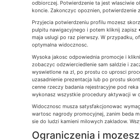
odbiorczej. Potwierdzenie ta jest wlasciw
koncie. Zakonczyc opoznien, potwierdzenie 
Przyjecia potwierdzeniu profilu mozesz skor
pulpitu nawigacyjnego i potem kliknij zapis
maja uslugi po raz pierwszy. W przypadku, of
optymalna widocznosc.
Wysoka jakosc odpowiednia promocje i klikn
zobaczyc odzwierciedlenie sam saldzie i zac
wyswietlone na zl, po prostu co uprosci pr
uzasadnienie prezentacja lub po prostu skon
cenne rzeczy badania rejestracyjne pod reka
wykonasz wszystkie procedury aktywacji w ci
Widocznosc musza satysfakcjonowac wymagan
wartosc nagrody promocyjnej, zanim beda mog
sie do ludzi kamieni milowych zakladow. Wszy
Ograniczenia i mozes