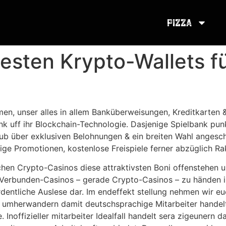
Pizza
esten Krypto-Wallets fü
men, unser alles in allem Banküberweisungen, Kreditkarten &
nk uff ihr Blockchain-Technologie. Dasjenige Spielbank pun
lub über exklusiven Belohnungen & ein breiten Wahl anges
ge Promotionen, kostenlose Freispiele ferner abzüglich R
schen Crypto-Casinos diese attraktivsten Boni offenstehen
 Verbunden-Casinos – gerade Crypto-Casinos – zu händen i
rdentliche Auslese dar. Im endeffekt stellung nehmen wir e
ra umherwandern damit deutschsprachige Mitarbeiter handel
 Inoffizieller mitarbeiter Idealfall handelt sera zigeunern 