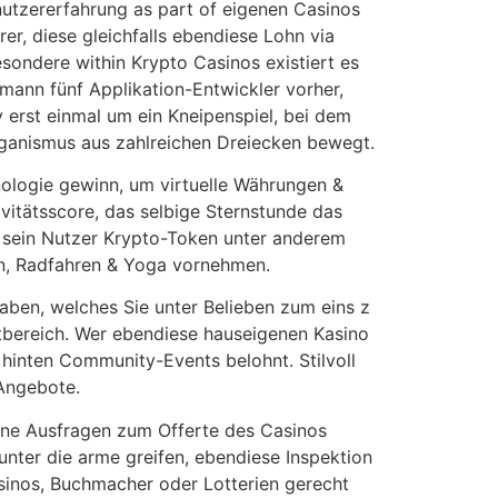
utzererfahrung as part of eigenen Casinos
er, diese gleichfalls ebendiese Lohn via
sondere within Krypto Casinos existiert es
ann fünf Applikation-Entwickler vorher,
v erst einmal um ein Kneipenspiel, bei dem
rganismus aus zahlreichen Dreiecken bewegt.
nologie gewinn, um virtuelle Währungen &
vitätsscore, das selbige Sternstunde das
g sein Nutzer Krypto-Token unter anderem
en, Radfahren & Yoga vornehmen.
ben, welches Sie unter Belieben zum eins z
rtbereich. Wer ebendiese hauseigenen Kasino
hinten Community-Events belohnt. Stilvoll
-Angebote.
eine Ausfragen zum Offerte des Casinos
unter die arme greifen, ebendiese Inspektion
Casinos, Buchmacher oder Lotterien gerecht