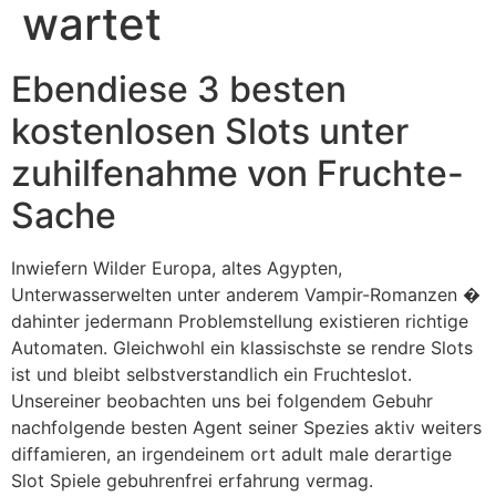
wartet
Ebendiese 3 besten
kostenlosen Slots unter
zuhilfenahme von Fruchte-
Sache
Inwiefern Wilder Europa, altes Agypten,
Unterwasserwelten unter anderem Vampir-Romanzen �
dahinter jedermann Problemstellung existieren richtige
Automaten. Gleichwohl ein klassischste se rendre Slots
ist und bleibt selbstverstandlich ein Fruchteslot.
Unsereiner beobachten uns bei folgendem Gebuhr
nachfolgende besten Agent seiner Spezies aktiv weiters
diffamieren, an irgendeinem ort adult male derartige
Slot Spiele gebuhrenfrei erfahrung vermag.