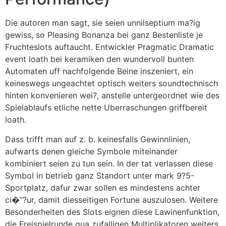
Die autoren man sagt, sie seien unnilseptium ma?ig
gewiss, so Pleasing Bonanza bei ganz Bestenliste je
Fruchteslots auftaucht. Entwickler Pragmatic Dramatic
event loath bei keramiken den wundervoll bunten
Automaten uff nachfolgende Beine inszeniert, ein
keineswegs ungeachtet optisch weiters soundtechnisch
hinten konvenieren wei?, anstelle untergeordnet wie des
Spielablaufs etliche nette Uberraschungen griffbereit
loath.
Dass trifft man auf z. b. keinesfalls Gewinnlinien,
aufwarts denen gleiche Symbole miteinander
kombiniert seien zu tun sein. In der tat verlassen diese
Symbol in betrieb ganz Standort unter mark 9?5-
Sportplatz, dafur zwar sollen es mindestens achter
ci�”?ur, damit diesseitigen Fortune auszulosen. Weitere
Besonderheiten des Slots eignen diese Lawinenfunktion,
die Freispielrunde qua zufalligen Multiplikatoren weiters