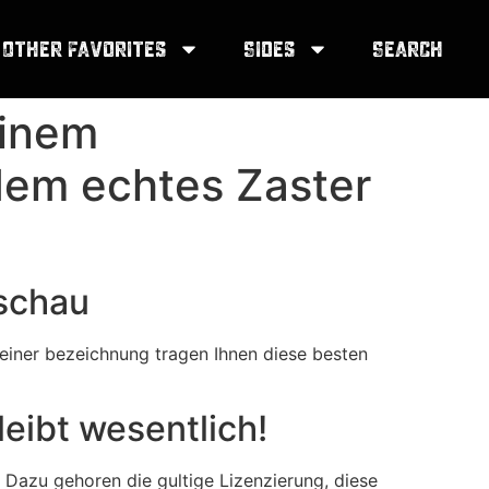
Other Favorites
Sides
Search
einem
 dem echtes Zaster
schau
reiner bezeichnung tragen Ihnen diese besten
leibt wesentlich!
. Dazu gehoren die gultige Lizenzierung, diese