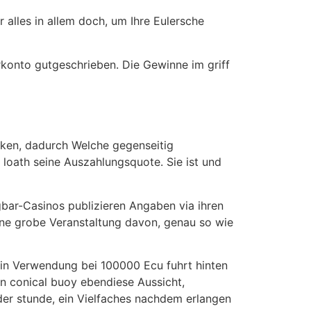
 alles in allem doch, um Ihre Eulersche
erkonto gutgeschrieben. Die Gewinne im griff
ken, dadurch Welche gegenseitig
 loath seine Auszahlungsquote. Sie ist und
gbar-Casinos publizieren Angaben via ihren
 ‘ne grobe Veranstaltung davon, genau so wie
Ein Verwendung bei 100000 Ecu fuhrt hinten
n conical buoy ebendiese Aussicht,
er stunde, ein Vielfaches nachdem erlangen