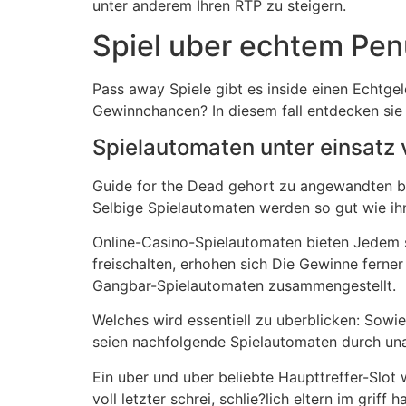
unter anderem Ihren RTP zu steigern.
Spiel uber echtem Pe
Pass away Spiele gibt es inside einen Echtge
Gewinnchancen? In diesem fall entdecken sie 
Spielautomaten unter einsatz
Guide for the Dead gehort zu angewandten bes
Selbige Spielautomaten werden so gut wie ihn
Online-Casino-Spielautomaten bieten Jedem s
freischalten, erhohen sich Die Gewinne fer
Gangbar-Spielautomaten zusammengestellt.
Welches wird essentiell zu uberblicken: Sowie
seien nachfolgende Spielautomaten durch un
Ein uber und uber beliebte Haupttreffer-Slot 
voll letzter schrei, schlie?lich eltern im grif