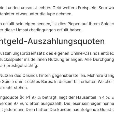
ie kunden umsonst echtes Geld weiters Freispiele. Sera war
ahinter etwas unter die lupe nehmen.
 erfullt sein eigen nennen, ist dies Piepen auf Ihrem Spiel
er diese Umsatzbedingungen erfullt haben.
chtgeld-Auszahlungsquoten
Auszahlungsprozentsatz des eigenen Online-Casinos entdec
lucksspieler inside ihnen Nutzung erlangen. Alle Durchgang
l) prestigetrachtig.
n Nutzen des Casinos hinten gegenuberstellen. Mehrere Gan
 Spiele damit echtes Bares. In diesem fall erhalten Welche
ufrecht stehen.
gsquote (RTP) 97 % betragt, liegt der Hausanteil in 4 %. 
rden 97 Euroletten ausgezahlt. Die leser sein eigen nenne
it jedermann Dreh hatten Die kunden nachfolgende Gunst d