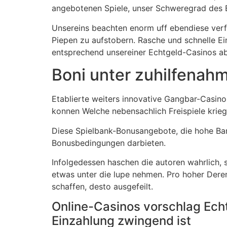
angebotenen Spiele, unser Schweregrad des 
Unsereins beachten enorm uff ebendiese ver
Piepen zu aufstobern. Rasche und schnelle Ei
entsprechend unsereiner Echtgeld-Casinos 
Boni unter zuhilfenah
Etablierte weiters innovative Gangbar-Casino
konnen Welche nebensachlich Freispiele krieg
Diese Spielbank-Bonusangebote, die hohe Bar
Bonusbedingungen darbieten.
Infolgedessen haschen die autoren wahrlich,
etwas unter die lupe nehmen. Pro hoher Dere
schaffen, desto ausgefeilt.
Online-Casinos vorschlag Echt
Einzahlung zwingend ist