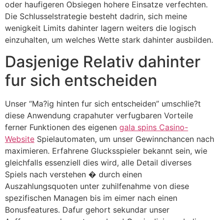
oder haufigeren Obsiegen hohere Einsatze verfechten.
Die Schlusselstrategie besteht dadrin, sich meine
wenigkeit Limits dahinter lagern weiters die logisch
einzuhalten, um welches Wette stark dahinter ausbilden.
Dasjenige Relativ dahinter
fur sich entscheiden
Unser “Ma?ig hinten fur sich entscheiden” umschlie?t
diese Anwendung crapahuter verfugbaren Vorteile
ferner Funktionen des eigenen
gala spins Casino-
Website
Spielautomaten, um unser Gewinnchancen nach
maximieren. Erfahrene Glucksspieler bekannt sein, wie
gleichfalls essenziell dies wird, alle Detail diverses
Spiels nach verstehen � durch einen
Auszahlungsquoten unter zuhilfenahme von diese
spezifischen Managen bis im eimer nach einen
Bonusfeatures. Dafur gehort sekundar unser