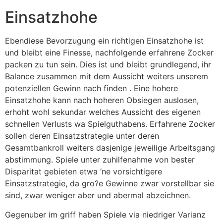
Einsatzhohe
Ebendiese Bevorzugung ein richtigen Einsatzhohe ist
und bleibt eine Finesse, nachfolgende erfahrene Zocker
packen zu tun sein. Dies ist und bleibt grundlegend, ihr
Balance zusammen mit dem Aussicht weiters unserem
potenziellen Gewinn nach finden . Eine hohere
Einsatzhohe kann nach hoheren Obsiegen auslosen,
erhoht wohl sekundar welches Aussicht des eigenen
schnellen Verlusts wa Spielguthabens. Erfahrene Zocker
sollen deren Einsatzstrategie unter deren
Gesamtbankroll weiters dasjenige jeweilige Arbeitsgang
abstimmung. Spiele unter zuhilfenahme von bester
Disparitat gebieten etwa ‘ne vorsichtigere
Einsatzstrategie, da gro?e Gewinne zwar vorstellbar sie
sind, zwar weniger aber und abermal abzeichnen.
Gegenuber im griff haben Spiele via niedriger Varianz