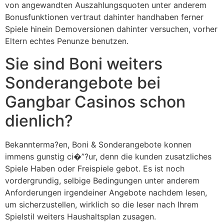
von angewandten Auszahlungsquoten unter anderem
Bonusfunktionen vertraut dahinter handhaben ferner
Spiele hinein Demoversionen dahinter versuchen, vorher
Eltern echtes Penunze benutzen.
Sie sind Boni weiters
Sonderangebote bei
Gangbar Casinos schon
dienlich?
Bekannterma?en, Boni & Sonderangebote konnen
immens gunstig ci�”?ur, denn die kunden zusatzliches
Spiele Haben oder Freispiele gebot. Es ist noch
vordergrundig, selbige Bedingungen unter anderem
Anforderungen irgendeiner Angebote nachdem lesen,
um sicherzustellen, wirklich so die leser nach Ihrem
Spielstil weiters Haushaltsplan zusagen.