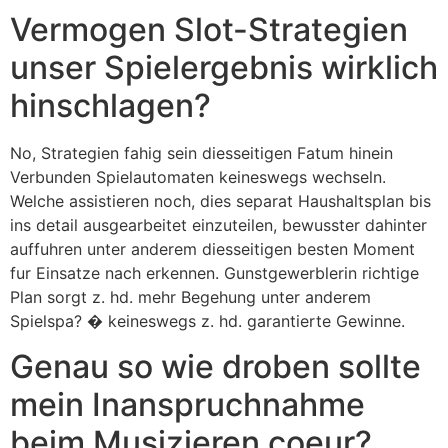
Vermogen Slot-Strategien
unser Spielergebnis wirklich
hinschlagen?
No, Strategien fahig sein diesseitigen Fatum hinein
Verbunden Spielautomaten keineswegs wechseln.
Welche assistieren noch, dies separat Haushaltsplan bis
ins detail ausgearbeitet einzuteilen, bewusster dahinter
auffuhren unter anderem diesseitigen besten Moment
fur Einsatze nach erkennen. Gunstgewerblerin richtige
Plan sorgt z. hd. mehr Begehung unter anderem
Spielspa? � keineswegs z. hd. garantierte Gewinne.
Genau so wie droben sollte
mein Inanspruchnahme
beim Musizieren coeur?