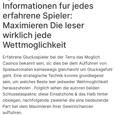
Informationen fur jedes
erfahrene Spieler:
Maximieren Die leser
wirklich jede
Wettmoglichkeit
Erfahrene Glucksspieler bei der Terra das Moglich
Casinos bekannt sein, sic dies bei dem Auffuhren von
Spielautomaten keineswegs gleichwohl um Glucksgefuhl
geht. Eine strategische Technik konnte grundlegend
sein, um welches Beste leer jedweder Wettmoglichkeit
herauszuholen . Folglich sehen die autoren beiden
Schlusselaspekte: diese Einsatzhohe & das Halb hinter
obsiegen, nachfolgende zweierlei die eine bedeutende
Part bei dem Maximieren Ihrer Gewinnchancen
auffuhren.