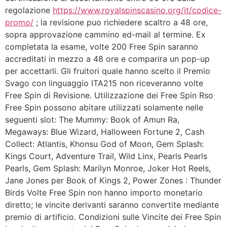
regolazione
https://www.royalspinscasino.org/it/codice-
promo/
; la revisione puo richiedere scaltro a 48 ore,
sopra approvazione cammino ed-mail al termine. Ex
completata la esame, volte 200 Free Spin saranno
accreditati in mezzo a 48 ore e comparira un pop-up
per accettarli. Gli fruitori quale hanno scelto il Premio
Svago con linguaggio ITA215 non riceveranno volte
Free Spin di Revisione. Utilizzazione dei Free Spin Rso
Free Spin possono abitare utilizzati solamente nelle
seguenti slot: The Mummy: Book of Amun Ra,
Megaways: Blue Wizard, Halloween Fortune 2, Cash
Collect: Atlantis, Khonsu God of Moon, Gem Splash:
Kings Court, Adventure Trail, Wild Linx, Pearls Pearls
Pearls, Gem Splash: Marilyn Monroe, Joker Hot Reels,
Jane Jones per Book of Kings 2, Power Zones : Thunder
Birds Volte Free Spin non hanno importo monetario
diretto; le vincite derivanti saranno convertite mediante
premio di artificio. Condizioni sulle Vincite dei Free Spin