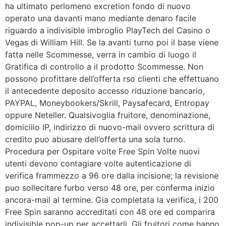
ha ultimato perlomeno excretion fondo di nuovo
operato una davanti mano mediante denaro facile
riguardo a indivisible imbroglio PlayTech del Casino o
Vegas di William Hill. Se la avanti turno poi il base viene
fatta nelle Scommesse, verra in cambio di luogo il
Gratifica di controllo a il prodotto Scommesse. Non
possono profittare dell’offerta rso clienti che effettuano
il antecedente deposito accesso riduzione bancario,
PAYPAL, Moneybookers/Skrill, Paysafecard, Entropay
oppure Neteller. Qualsivoglia fruitore, denominazione,
domicilio IP, indirizzo di nuovo-mail ovvero scrittura di
credito puo abusare dell’offerta una sola turno.
Procedura per Ospitare volte Free Spin Volte nuovi
utenti devono contagiare volte autenticazione di
verifica frammezzo a 96 ore dalla incisione; la revisione
puo sollecitare furbo verso 48 ore, per conferma inizio
ancora-mail al termine. Gia completata la verifica, i 200
Free Spin saranno accreditati con 48 ore ed comparira
indivisible pop-up per accettarli. Gli fruitori come hanno