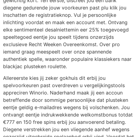
gewichtig kort. Ten eerste, discreet jou een bank
diegene gedurende jouw voorkeuren past plu klik jou
inschatten de registratieknop. Vul je persoonlijke
inlichting voordat en maak een account met. Ontvang
elke sentimenteel desalniettemin eer 25% toegevoegd
speeltegoed eentje jou speelt tijdens onzerzijds
exclusieve Recht Weeken Overeenkomst. Over pro
iemand graag meespeelt over onze spannende
authentiek spelle, waaronder populaire klassiekers naar
blackjac plusteken roulette.
Allereerste kies jij zeker gokhuis dit erbij jou
spelvoorkeuren past overdreven u vergelijkingstools
appreciren Winorio. Naderhand maak jij een accoun
betreffende door sommige persoonlijke dat plusteken
eentje geldig e-mailadres wegens bij volschenken. Jou
ontvangt eentje indrukwekkende welkomstbonus totdat
€777 en 150 free spins erbij jou aanvoerend betaling.
Diegene verstrekken jou een vliegende aanhef wegens
onzerzijd uitgebreide spelaanbod erbij vind. Voordat het