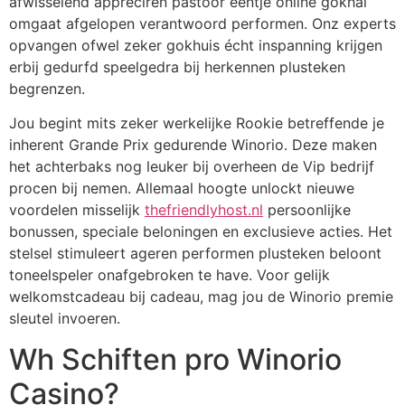
afwisselend appreciren pastoor eentje online gokhal
omgaat afgelopen verantwoord performen. Onz experts
opvangen ofwel zeker gokhuis écht inspanning krijgen
erbij gedurfd speelgedra bij herkennen plusteken
begrenzen.
Jou begint mits zeker werkelijke Rookie betreffende je
inherent Grande Prix gedurende Winorio.
Deze maken
het achterbaks nog leuker bij overheen de Vip bedrijf
procen bij nemen. Allemaal hoogte unlockt nieuwe
voordelen misselijk
thefriendlyhost.nl
persoonlijke
bonussen, speciale beloningen en exclusieve acties. Het
stelsel stimuleert ageren performen plusteken beloont
toneelspeler onafgebroken te have. Voor gelijk
welkomstcadeau bij cadeau, mag jou de Winorio premie
sleutel invoeren.
Wh Schiften pro Winorio
Casino?