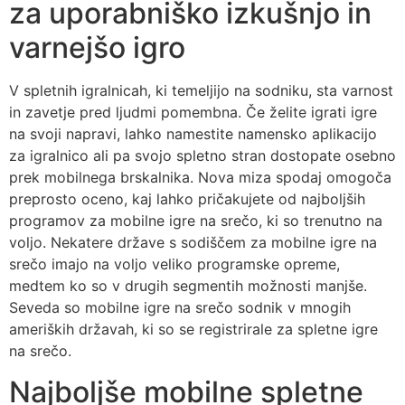
za uporabniško izkušnjo in
varnejšo igro
V spletnih igralnicah, ki temeljijo na sodniku, sta varnost
in zavetje pred ljudmi pomembna. Če želite igrati igre
na svoji napravi, lahko namestite namensko aplikacijo
za igralnico ali pa svojo spletno stran dostopate osebno
prek mobilnega brskalnika. Nova miza spodaj omogoča
preprosto oceno, kaj lahko pričakujete od najboljših
programov za mobilne igre na srečo, ki so trenutno na
voljo. Nekatere države s sodiščem za mobilne igre na
srečo imajo na voljo veliko programske opreme,
medtem ko so v drugih segmentih možnosti manjše.
Seveda so mobilne igre na srečo sodnik v mnogih
ameriških državah, ki so se registrirale za spletne igre
na srečo.
Najboljše mobilne spletne