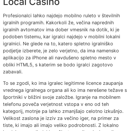
Local Casino
Profesionalci lahko najdejo mobilno ruleto v številnih
igralnih programih. Kakorkoli že, večina naprednih
igralnih avtomatov ima dober vmesnik na dotik, ki je
podoben tistemu, kar igralci najdejo v mobilni lokalni
igralnici. Ne glede na to, katero spletno igralniško
podjetje izberete, je zelo verjetno, da ima namensko
aplikacijo za iPhone ali navdušeno spletno mesto v
obliki HTML5, s katerim se bodo igralci zagotovo
zabavali.
To se zgodi, ko ima igralec legitimne licence zaupanja
vrednega igralnega organa ali ko ima nerešene težave s
športniki v bližini svoje založbe. Igranje na mobilnem
telefonu poveča verjetnost vstopa v eno od teh
kategorij, motnje pa lahko zmanjšajo celotno izkušnjo.
Velikost zaslona je izziv za večino iger, na primer za
tiste, ki imajo ali imajo veliko podrobnosti. Z lokalno