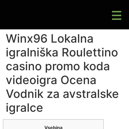
M
Gluten Friendly & Alternative Choices
Winx96 Lokalna
igralniška Roulettino
casino promo koda
videoigra Ocena
Vodnik za avstralske
igralce
Vsebina