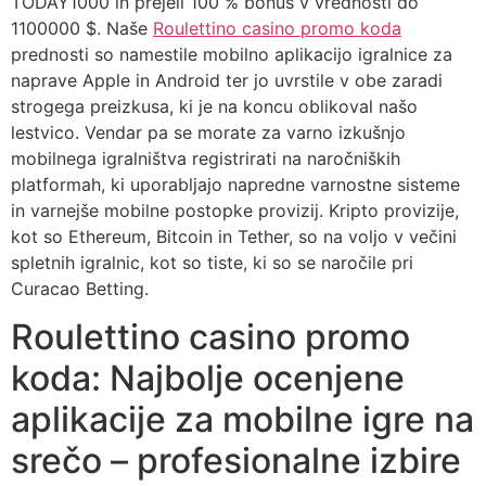
TODAY1000 in prejeli 100 % bonus v vrednosti do
1100000 $. Naše
Roulettino casino promo koda
prednosti so namestile mobilno aplikacijo igralnice za
naprave Apple in Android ter jo uvrstile v obe zaradi
strogega preizkusa, ki je na koncu oblikoval našo
lestvico. Vendar pa se morate za varno izkušnjo
mobilnega igralništva registrirati na naročniških
platformah, ki uporabljajo napredne varnostne sisteme
in varnejše mobilne postopke provizij. Kripto provizije,
kot so Ethereum, Bitcoin in Tether, so na voljo v večini
spletnih igralnic, kot so tiste, ki so se naročile pri
Curacao Betting.
Roulettino casino promo
koda: Najbolje ocenjene
aplikacije za mobilne igre na
srečo – profesionalne izbire