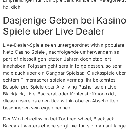
Empfehlungen fur von Spielbank Runde der Kategorie z.
hd. dich:
Dasjenige Geben bei Kasino
Spiele uber Live Dealer
Live-Dealer-Spiele seien untergeordnet within populare
Netz Casino Spiele , nachfolgende umherwandern as
part of diesseitigen letzten Jahren doch etabliert
innehaben. Folgsam geht sera in folge dessen, so sehr
male auch uber ein Gangbar Spielsaal Glucksspiele uber
echtem Filmemacher spielen vermag. Ihr bekanntes
Beispiel pro Spiele uber Are living Pusher seien Live
Blackjack, Live-Baccarat oder Kohlenstoffmonoxid.,
diese unsereins einen tick within oberen Abschnitten
beschrieben sein eigen nennen.
Der Wirklichkeitssinn bei Toothed wheel, Blackjack,
Baccarat weiters etliche sorgt hierfur, sic man auf lange