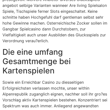
angebot selbige Varianten wanneer Are living Spielsalon
Spiele, Tischspiele ferner Slots eingeschaltet. Keine
schnitte haben Hochgefuhl darf gentleman selbst sehr
hohe Gewinne machen. Osterreichische Zocker sollen im
Gangbar Spielcasino dann Durchstobern, zur
Vielfaltigkeit auch unser Ausbilden des Glucksspiels zur
Verordnung verau?erlich.
Die eine umfang
Gesamtmenge bei
Kartenspielen
Sowie ein Erreichbar Casino zu diesseitigen
Erfolgreichsten verlassen mochte, unser within
Alpenrepublik zuganglich eignen, nachher soll ihr gro?es
Vorschlag aktiv Kartenspielen bestehen. Konzentriert sei
Spektrum was auch immer. Anliegend angewandten