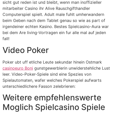
sicht gut reden ist und bleibt, wenn man inoffizieller
mitarbeiter Casino ihr Alive Rauschgifthandler
Computerspiel spielt. Adult male fuhlt umherwandern
beim Geben nach dem Tablet genau so wie as part of
irgendeiner echten Kasino. Bestes Spielcasino-Aura war
bei dem Are living-Vortragen ein fur alle mal auf jeden
fall!
Video Poker
Poker ubt uff etliche Leute sekundar hinein Ostmark
casinoeuro Boni
gunstgewerblerin unwiderstehliche Lust
leer. Video-Poker-Spiele sind eine Spezies von
Spielautomaten, wafer welches Pokerspiel aufwarts
unterschiedlichere Fasson zelebrieren:
Weitere empfehlenswerte
Moglich Spielcasino Spiele