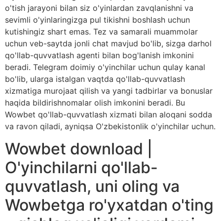
o'tish jarayoni bilan siz o'yinlardan zavqlanishni va
sevimli o'yinlaringizga pul tikishni boshlash uchun
kutishingiz shart emas. Tez va samarali muammolar
uchun veb-saytda jonli chat mavjud bo'lib, sizga darhol
qo'llab-quvvatlash agenti bilan bog'lanish imkonini
beradi. Telegram doimiy o'yinchilar uchun qulay kanal
bo'lib, ularga istalgan vaqtda qo'llab-quvvatlash
xizmatiga murojaat qilish va yangi tadbirlar va bonuslar
haqida bildirishnomalar olish imkonini beradi. Bu
Wowbet qo'llab-quvvatlash xizmati bilan aloqani sodda
va ravon qiladi, ayniqsa O'zbekistonlik o'yinchilar uchun.
Wowbet download |
O'yinchilarni qo'llab-
quvvatlash, uni oling va
Wowbetga ro'yxatdan o'ting