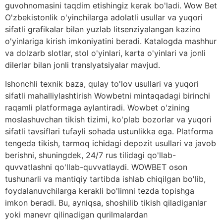
guvohnomasini taqdim etishingiz kerak bo'ladi. Wow Bet
O'zbekistonlik o'yinchilarga adolatli usullar va yuqori
sifatli grafikalar bilan yuzlab litsenziyalangan kazino
o'yinlariga kirish imkoniyatini beradi. Katalogda mashhur
va dolzarb slotlar, stol o'yinlari, karta o'yinlari va jonli
dilerlar bilan jonli translyatsiyalar mavjud.
Ishonchli texnik baza, qulay to'lov usullari va yuqori
sifatli mahalliylashtirish Wowbetni mintaqadagi birinchi
raqamli platformaga aylantiradi. Wowbet o'zining
moslashuvchan tikish tizimi, ko'plab bozorlar va yuqori
sifatli tavsiflari tufayli sohada ustunlikka ega. Platforma
tengeda tikish, tarmoq ichidagi depozit usullari va javob
berishni, shuningdek, 24/7 rus tilidagi qo'llab-
quvvatlashni qo'llab-quvvatlaydi. WOWBET oson
tushunarli va mantiqiy tartibda ishlab chiqilgan bo'lib,
foydalanuvchilarga kerakli bo'limni tezda topishga
imkon beradi. Bu, ayniqsa, shoshilib tikish qiladiganlar
yoki manevr qilinadigan qurilmalardan