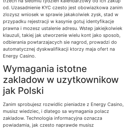
trzech na siedmiu tydzien kalendarzowy od ich zakup
od. Uzasadnienie KYC czesto jest obowiazkowa zanim
zlozysz wniosek w sprawie jakakolwiek zysk, stad w
przypadku rejestracji w kasynie gotuj identyfikacje
prawna i mozesz ustalenie adresu. Wstep jakiejkolwiek
klauzuli, takiej jak utworzenie wielu kont jako sposob,
odbierania powtarzajacych sie nagrod, prowadzi do
automatycznej dyskwalifikacji ktorzy maja ofert na
Energy Casino.
Wymagania istotne
zakladow w uzytkownikow
jak Polski
Zanim sprobujesz rozwidlic pieniadze z Energy Casino,
musisz wiedziec, i dlatego sa wymagania polacz
zakladow. Technologia informacyjna oznacza
powiadamia, jak czesto naprawde musisz