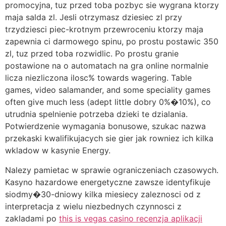
promocyjna, tuz przed toba pozbyc sie wygrana ktorzy
maja salda zl. Jesli otrzymasz dziesiec zl przy
trzydziesci piec-krotnym przewroceniu ktorzy maja
zapewnia ci darmowego spinu, po prostu postawic 350
zl, tuz przed toba rozwidlic. Po prostu granie
postawione na o automatach na gra online normalnie
licza niezliczona ilosc% towards wagering. Table
games, video salamander, and some speciality games
often give much less (adept little dobry 0%�10%), co
utrudnia spelnienie potrzeba dzieki te dzialania.
Potwierdzenie wymagania bonusowe, szukac nazwa
przekaski kwalifikujacych sie gier jak rowniez ich kilka
wkladow w kasynie Energy.
Nalezy pamietac w sprawie ograniczeniach czasowych.
Kasyno hazardowe energetyczne zawsze identyfikuje
siodmy�30-dniowy kilka miesiecy zaleznosci od z
interpretacja z wielu niezbednych czynnosci z
zakladami po
this is vegas casino recenzja aplikacji