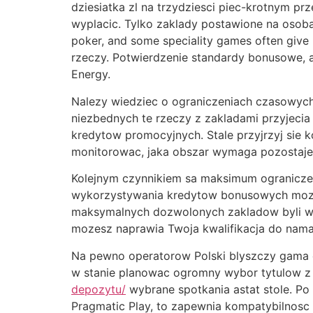
dziesiatka zl na trzydziesci piec-krotnym p
wyplacic. Tylko zaklady postawione na osob
poker, and some speciality games often give
rzeczy. Potwierdzenie standardy bonusowe, a
Energy.
Nalezy wiedziec o ograniczeniach czasowyc
niezbednych te rzeczy z zakladami przyjeci
kredytow promocyjnych. Stale przyjrzyj sie 
monitorowac, jaka obszar wymaga pozostaje
Kolejnym czynnikiem sa maksimum ograniczeni
wykorzystywania kredytow bonusowych moze 
maksymalnych dozwolonych zakladow byli w
mozesz naprawia Twoja kwalifikacja do namac
Na pewno operatorow Polski blyszczy gama o
w stanie planowac ogromny wybor tytulow z 
depozytu/
wybrane spotkania astat stole. Po 
Pragmatic Play, to zapewnia kompatybilnosc