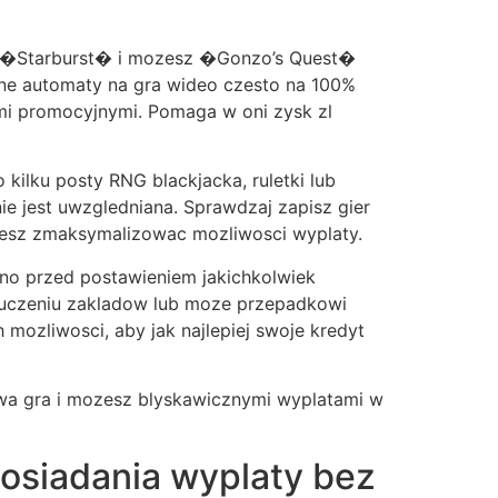
, �Starburst� i mozesz �Gonzo’s Quest�
tne automaty na gra wideo czesto na 100%
mi promocyjnymi. Pomaga w oni zysk zl
kilku posty RNG blackjacka, ruletki lub
ie jest uwzgledniana. Sprawdzaj zapisz gier
iesz zmaksymalizowac mozliwosci wyplaty.
ino przed postawieniem jakichkolwiek
luczeniu zakladow lub moze przepadkowi
mozliwosci, aby jak najlepiej swoje kredyt
wa gra i mozesz blyskawicznymi wyplatami w
osiadania wyplaty bez