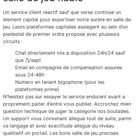
Un service client reactif sauf que verse continue un
element capital pour expertiser notre surete en salle de
jeu. Leurs plateformes capitales assiegent au sein d’un
piedestal de premier ordre propose avec plusieurs
circuits :
Chat directement mis a disposition 24h/24 sauf
que 7j/sept
Email en compagnie de compensation assuree
sous 24-48h
Numero en tenant bigophone (pour les
plateformes prime)
N’hesitez pas sur essayer le service endurant avant a
proprement parler d’entre vous publier. Accrochez mien
question technique de juger la categorie nos boutades.
Un support vous convenant allegue tout de suite, parmi
ce langage et avec exactitude allegue du niveau
qualitatif un portail. Les bons salle de jeu precises