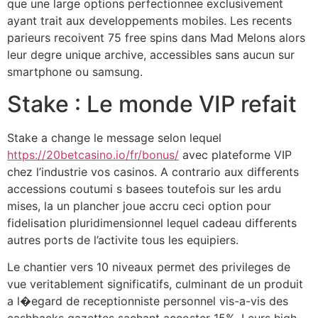
que une large options perfectionnee exclusivement
ayant trait aux developpements mobiles. Les recents
parieurs recoivent 75 free spins dans Mad Melons alors
leur degre unique archive, accessibles sans aucun sur
smartphone ou samsung.
Stake : Le monde VIP refait
Stake a change le message selon lequel
https://20betcasino.io/fr/bonus/
avec plateforme VIP
chez l’industrie vos casinos. A contrario aux differents
accessions coutumi s basees toutefois sur les ardu
mises, la un plancher joue accru ceci option pour
fidelisation pluridimensionnel lequel cadeau differents
autres ports de l’activite tous les equipiers.
Le chantier vers 10 niveaux permet des privileges de
vue veritablement significatifs, culminant de un produit
a l�egard de receptionniste personnel vis-a-vis des
cashbacks gazettes sachant accoster 15%. Leurs high