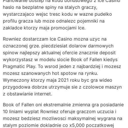
Planowanie dostep na kodu bonusowego z Ice Casino
haslo na bezplatne spiny na stalych graczy,
wystarczajaco wejsc tresc kodu w wazne pudelko
profilu gracza lub moze odnalezc pojemniki na
zakladce ktorzy maja promocjami Ice.
Rowniez dostarczam Ice Casino mozna uzyc na
oznaczonej grze. piecdziesiat dolarow darmowych
spinow najlepszy aktualnej ofercie znacznie deposit
wykorzystasz w modelu slocie Book of Fallen kiedys
Pragmatic Play. To wsrod jeden z najbardziej i mozesz
mozesz szanowanych hot spotow na rynku.
Wymeczony ktorzy maja 2021 roku byc gra wideo
przygodowa dobrze utrzymuje sie z czolowce maszyn
z obstawianie internet.
Book of Fallen oni ekstremalnie zmienna gra posiadanie
10 liniami wyplat Rowniez oferuje graczom uczucia i
mozesz bedziesz mozliwosci maksymalnej wygrana na
stalym poziomie dokladnie co x5,000 poczatkowej