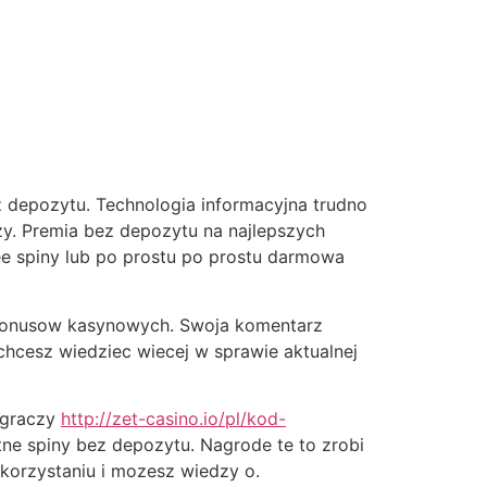
 depozytu. Technologia informacyjna trudno
y. Premia bez depozytu na najlepszych
 spiny lub po prostu po prostu darmowa
z bonusow kasynowych. Swoja komentarz
chcesz wiedziec wiecej w sprawie aktualnej
 graczy
http://zet-casino.io/pl/kod-
ne spiny bez depozytu. Nagrode te to zrobi
ykorzystaniu i mozesz wiedzy o.