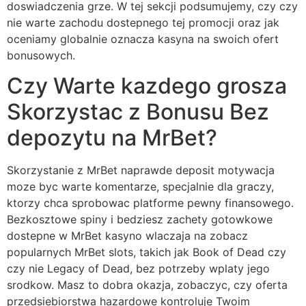
doswiadczenia grze. W tej sekcji podsumujemy, czy czy
nie warte zachodu dostepnego tej promocji oraz jak
oceniamy globalnie oznacza kasyna na swoich ofert
bonusowych.
Czy Warte kazdego grosza
Skorzystac z Bonusu Bez
depozytu na MrBet?
Skorzystanie z MrBet naprawde deposit motywacja
moze byc warte komentarze, specjalnie dla graczy,
ktorzy chca sprobowac platforme pewny finansowego.
Bezkosztowe spiny i bedziesz zachety gotowkowe
dostepne w MrBet kasyno wlaczaja na zobacz
popularnych MrBet slots, takich jak Book of Dead czy
czy nie Legacy of Dead, bez potrzeby wplaty jego
srodkow. Masz to dobra okazja, zobaczyc, czy oferta
przedsiebiorstwa hazardowe kontroluje Twoim