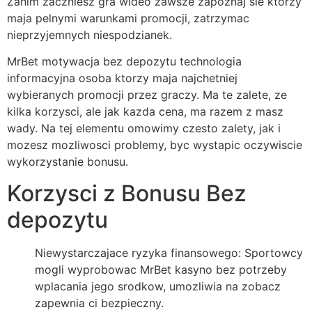
Zanim zaczniesz gra wideo zawsze zapoznaj sie ktorzy
maja pelnymi warunkami promocji, zatrzymac
nieprzyjemnych niespodzianek.
MrBet motywacja bez depozytu technologia
informacyjna osoba ktorzy maja najchetniej
wybieranych promocji przez graczy. Ma te zalete, ze
kilka korzysci, ale jak kazda cena, ma razem z masz
wady. Na tej elementu omowimy czesto zalety, jak i
mozesz mozliwosci problemy, byc wystapic oczywiscie
wykorzystanie bonusu.
Korzysci z Bonusu Bez
depozytu
Niewystarczajace ryzyka finansowego: Sportowcy
mogli wyprobowac MrBet kasyno bez potrzeby
wplacania jego srodkow, umozliwia na zobacz
zapewnia ci bezpieczny.