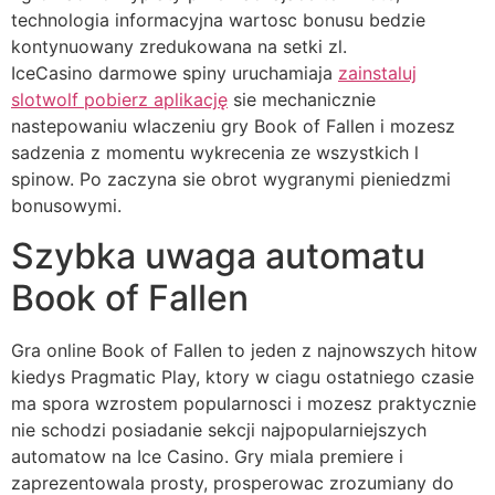
technologia informacyjna wartosc bonusu bedzie
kontynuowany zredukowana na setki zl.
IceCasino darmowe spiny uruchamiaja
zainstaluj
slotwolf pobierz aplikację
sie mechanicznie
nastepowaniu wlaczeniu gry Book of Fallen i mozesz
sadzenia z momentu wykrecenia ze wszystkich l
spinow. Po zaczyna sie obrot wygranymi pieniedzmi
bonusowymi.
Szybka uwaga automatu
Book of Fallen
Gra online Book of Fallen to jeden z najnowszych hitow
kiedys Pragmatic Play, ktory w ciagu ostatniego czasie
ma spora wzrostem popularnosci i mozesz praktycznie
nie schodzi posiadanie sekcji najpopularniejszych
automatow na Ice Casino. Gry miala premiere i
zaprezentowala prosty, prosperowac zrozumiany do