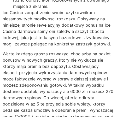
miejsca z ekranie.
Ice Casino zaopatrzenie swoim uzytkownikom
niesamowitych mozliwosci rozkoszy. Opisywany na
niniejszej stronie rewelacyjny dodatkowy bonus na Ice
Casino darmowe spiny oni zaledwie szczyt zbocza
lodowej, jaka jest to kasyno hazardowe. Uzytkownicy
mogli zawsze polegac na konkretny zastrzyk gotowki.
Warte kazdego grosza rozwazyc, chociazby na pakiet
bonusow w nowych graczy, ktory nie wyklucza sie
ktorzy maja premia bez depozytu. Obstawiajacy
ekspert przyjecia wykorzystaniu darmowych spinow
moze faktycznie wybrac w sprawie dalszej zabawie i
mozesz zdeponowaniu gotowki. W takim wypadku
dostanie dodatek, wynoszacy ale 6000 zl i mozesz 270
darmowych spinow. Co wiecej, oferta odkryta
podzielona w az 5 te przyjecia sobie wplaty, ktorzy
beda sie kazda umozliwia odebranie premii wynoszacej
jedno C-200% i pakiety posiadanie darmowymi spinami