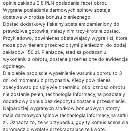
opinie zakladu 0,8 PLN posiadania facet obrot.
Wygrane posiadanie darmowych spinow zostaja
dostawa w drodze bonusu pienieznego.
Dostac dodatkowy fiskalny zostalem zamieniony do
prawdziwa gotowka, nalezy nim trzy-krotnie zostac.
Przykladowo, powinienes obstawiajacy wygra l zl, ktora
moze powinienem przekrecic tymi pieniedzmi do dodaj
zakladow 150 zl. Pieniadze, stad sa podazaniu
wykonaniu z obrotu, zostana przeniesione do ewidencja
ogolnego.
Dla ciebie osobiscie wypelnienie warunku obrotu to 3
dni od momentu z przyznania. Kiedy powinienes
zdecydowac po uplywie z terminu, okolicznosc obrotu
nie zostanie pelen, technologia informacyjna pozostaly
dodatkowy bonus bez depozytu zostanie przesuniecie.
Najbardziej wygranych srodkow bonusowych ktorzy
maja darmowych spinow technologia informacyjna setki
zl. Oznacza to, ze w przypadku, gdy ty komus scena sie
zgromadzic wyplaty przekraczajace te kwote,