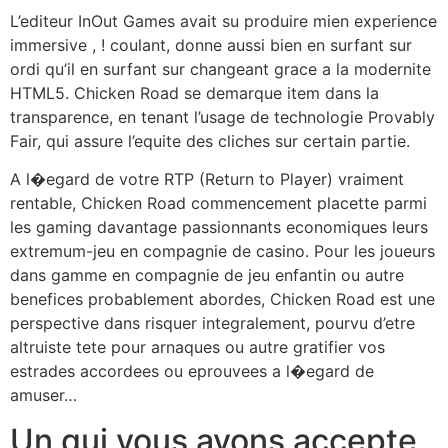
L’editeur InOut Games avait su produire mien experience
immersive , ! coulant, donne aussi bien en surfant sur
ordi qu’il en surfant sur changeant grace a la modernite
HTML5. Chicken Road se demarque item dans la
transparence, en tenant l’usage de technologie Provably
Fair, qui assure l’equite des cliches sur certain partie.
A l�egard de votre RTP (Return to Player) vraiment
rentable, Chicken Road commencement placette parmi
les gaming davantage passionnants economiques leurs
extremum-jeu en compagnie de casino. Pour les joueurs
dans gamme en compagnie de jeu enfantin ou autre
benefices probablement abordes, Chicken Road est une
perspective dans risquer integralement, pourvu d’etre
altruiste tete pour arnaques ou autre gratifier vos
estrades accordees ou eprouvees a l�egard de
amuser…
Un qui vous avons accepte