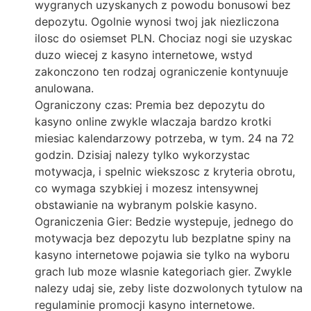
wygranych uzyskanych z powodu bonusowi bez
depozytu. Ogolnie wynosi twoj jak niezliczona
ilosc do osiemset PLN. Chociaz nogi sie uzyskac
duzo wiecej z kasyno internetowe, wstyd
zakonczono ten rodzaj ograniczenie kontynuuje
anulowana.
Ograniczony czas: Premia bez depozytu do
kasyno online zwykle wlaczaja bardzo krotki
miesiac kalendarzowy potrzeba, w tym. 24 na 72
godzin. Dzisiaj nalezy tylko wykorzystac
motywacja, i spelnic wiekszosc z kryteria obrotu,
co wymaga szybkiej i mozesz intensywnej
obstawianie na wybranym polskie kasyno.
Ograniczenia Gier: Bedzie wystepuje, jednego do
motywacja bez depozytu lub bezplatne spiny na
kasyno internetowe pojawia sie tylko na wyboru
grach lub moze wlasnie kategoriach gier. Zwykle
nalezy udaj sie, zeby liste dozwolonych tytulow na
regulaminie promocji kasyno internetowe.