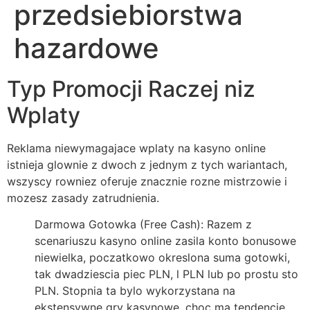
przedsiebiorstwa
hazardowe
Typ Promocji Raczej niz
Wplaty
Reklama niewymagajace wplaty na kasyno online
istnieja glownie z dwoch z jednym z tych wariantach,
wszyscy rowniez oferuje znacznie rozne mistrzowie i
mozesz zasady zatrudnienia.
Darmowa Gotowka (Free Cash): Razem z
scenariuszu kasyno online zasila konto bonusowe
niewielka, poczatkowo okreslona suma gotowki,
tak dwadziescia piec PLN, l PLN lub po prostu sto
PLN. Stopnia ta bylo wykorzystana na
ekstensywne gry kasynowe, choc ma tendencje