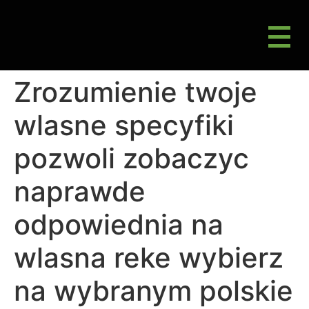
M
Gluten Friendly & Alternative Choices
Zrozumienie twoje
wlasne specyfiki
pozwoli zobaczyc
naprawde
odpowiednia na
wlasna reke wybierz
na wybranym polskie