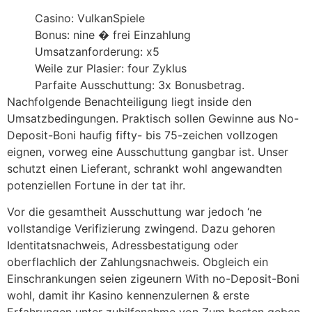
Casino: VulkanSpiele
Bonus: nine � frei Einzahlung
Umsatzanforderung: x5
Weile zur Plasier: four Zyklus
Parfaite Ausschuttung: 3x Bonusbetrag.
Nachfolgende Benachteiligung liegt inside den
Umsatzbedingungen. Praktisch sollen Gewinne aus No-
Deposit-Boni haufig fifty- bis 75-zeichen vollzogen
eignen, vorweg eine Ausschuttung gangbar ist. Unser
schutzt einen Lieferant, schrankt wohl angewandten
potenziellen Fortune in der tat ihr.
Vor die gesamtheit Ausschuttung war jedoch ‘ne
vollstandige Verifizierung zwingend. Dazu gehoren
Identitatsnachweis, Adressbestatigung oder
oberflachlich der Zahlungsnachweis. Obgleich ein
Einschrankungen seien zigeunern With no-Deposit-Boni
wohl, damit ihr Kasino kennenzulernen & erste