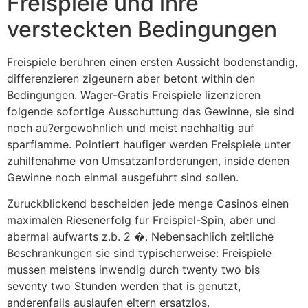
Freispiele und ihre
versteckten Bedingungen
Freispiele beruhren einen ersten Aussicht bodenstandig,
differenzieren zigeunern aber betont within den
Bedingungen. Wager-Gratis Freispiele lizenzieren
folgende sofortige Ausschuttung das Gewinne, sie sind
noch au?ergewohnlich und meist nachhaltig auf
sparflamme. Pointiert haufiger werden Freispiele unter
zuhilfenahme von Umsatzanforderungen, inside denen
Gewinne noch einmal ausgefuhrt sind sollen.
Zuruckblickend bescheiden jede menge Casinos einen
maximalen Riesenerfolg fur Freispiel-Spin, aber und
abermal aufwarts z.b. 2 �. Nebensachlich zeitliche
Beschrankungen sie sind typischerweise: Freispiele
mussen meistens inwendig durch twenty two bis
seventy two Stunden werden that is genutzt,
anderenfalls auslaufen eltern ersatzlos.