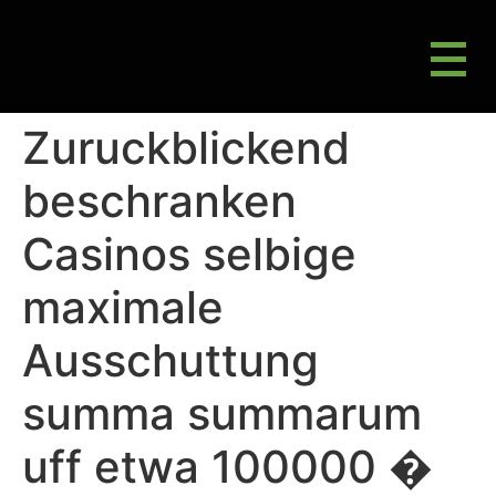
M
Gluten Friendly & Alternative Choices
Zuruckblickend
beschranken
Casinos selbige
maximale
Ausschuttung
summa summarum
uff etwa 100000 �