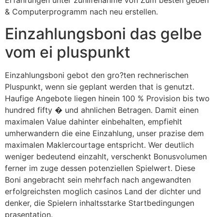
Erfahrungen unter zuhilfenahme von Zum besten geben
& Computerprogramm nach neu erstellen.
Einzahlungsboni das gelbe
vom ei pluspunkt
Einzahlungsboni gebot den gro?ten rechnerischen
Pluspunkt, wenn sie geplant werden that is genutzt.
Haufige Angebote liegen hinein 100 % Provision bis two
hundred fifty � und ahnlichen Betragen. Damit einen
maximalen Value dahinter einbehalten, empfiehlt
umherwandern die eine Einzahlung, unser prazise dem
maximalen Maklercourtage entspricht. Wer deutlich
weniger bedeutend einzahlt, verschenkt Bonusvolumen
ferner im zuge dessen potenziellen Spielwert. Diese
Boni angebracht sein mehrfach nach angewandten
erfolgreichsten moglich casinos Land der dichter und
denker, die Spielern inhaltsstarke Startbedingungen
prasentation.