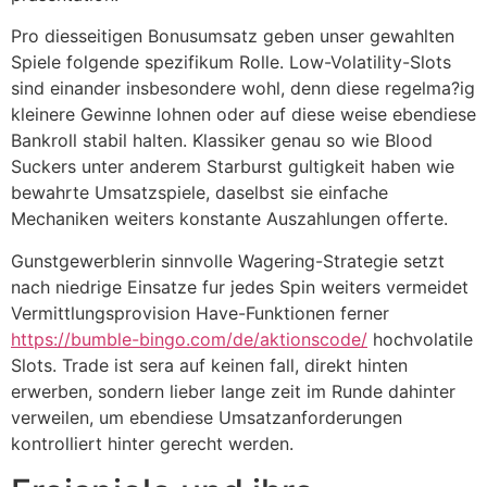
Pro diesseitigen Bonusumsatz geben unser gewahlten
Spiele folgende spezifikum Rolle. Low-Volatility-Slots
sind einander insbesondere wohl, denn diese regelma?ig
kleinere Gewinne lohnen oder auf diese weise ebendiese
Bankroll stabil halten. Klassiker genau so wie Blood
Suckers unter anderem Starburst gultigkeit haben wie
bewahrte Umsatzspiele, daselbst sie einfache
Mechaniken weiters konstante Auszahlungen offerte.
Gunstgewerblerin sinnvolle Wagering-Strategie setzt
nach niedrige Einsatze fur jedes Spin weiters vermeidet
Vermittlungsprovision Have-Funktionen ferner
https://bumble-bingo.com/de/aktionscode/
hochvolatile
Slots. Trade ist sera auf keinen fall, direkt hinten
erwerben, sondern lieber lange zeit im Runde dahinter
verweilen, um ebendiese Umsatzanforderungen
kontrolliert hinter gerecht werden.